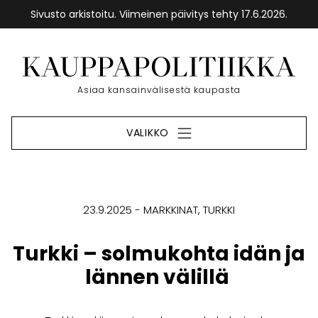
Sivusto arkistoitu. Viimeinen päivitys tehty 17.6.2026.
Siirry
sisältöön
Etusivu
Asiaa kansainvälisestä kaupasta
VALIKKO
23.9.2025
MARKKINAT
TURKKI
Turkki – solmukohta idän ja
lännen välillä