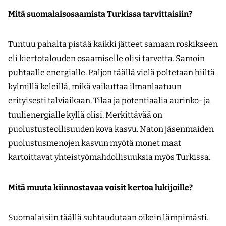
Mitä suomalaisosaamista Turkissa tarvittaisiin?
Tuntuu pahalta pistää kaikki jätteet samaan roskikseen
eli kiertotalouden osaamiselle olisi tarvetta. Samoin
puhtaalle energialle. Paljon täällä vielä poltetaan hiiltä
kylmillä keleillä, mikä vaikuttaa ilmanlaatuun
erityisesti talviaikaan. Tilaa ja potentiaalia aurinko- ja
tuulienergialle kyllä olisi. Merkittävää on
puolustusteollisuuden kova kasvu. Naton jäsenmaiden
puolustusmenojen kasvun myötä monet maat
kartoittavat yhteistyömahdollisuuksia myös Turkissa.
Mitä muuta kiinnostavaa voisit kertoa lukijoille?
Suomalaisiin täällä suhtaudutaan oikein lämpimästi.