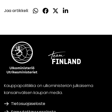
Jaa artikkeli:
Jaa
Jaa
Jaa
Jaa
WhatsApissa
Facebookissa
Twitterissä
LinkedInissä
Kauppapolitiikka on ulkoministeriön julkaisema
kansainvälisen kaupan media.
Tietosuojaseloste
Saavutettavuusseloste