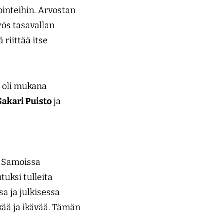
ointeihin. Arvostan
yös tasavallan
 riittää itse
n oli mukana
Sakari Puisto
ja
. Samoissa
tuksi tulleita
a ja julkisessa
ää ja ikävää. Tämän