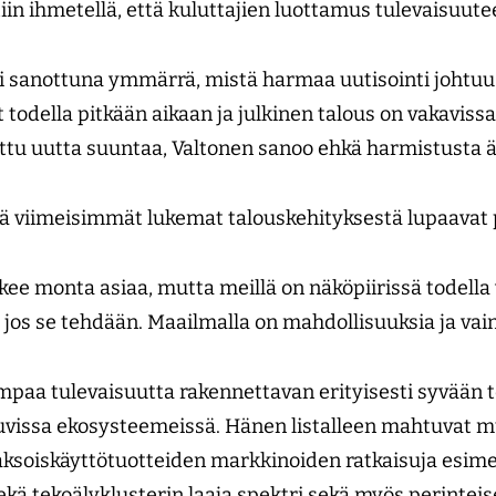
tiin ihmetellä, että kuluttajien luottamus tulevaisuut
ti sanottuna ymmärrä, mistä harmaa uutisointi johtuu
t todella pitkään aikaan ja julkinen talous on vakaviss
ettu uutta suuntaa, Valtonen sanoo ehkä harmistusta
ä viimeisimmät lukemat talouskehityksestä lupaava
tkee monta asiaa, mutta meillä on näköpiirissä todella
jos se tehdään. Maailmalla on mahdollisuuksia ja vain
paa tulevaisuutta rakennettavan erityisesti syvään 
vissa ekosysteemeissä. Hänen listalleen mahtuvat
ksoiskäyttötuotteiden markkinoiden ratkaisuja esime
ekä tekoälyklusterin laaja spektri sekä myös perinte