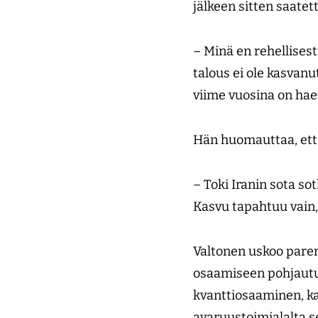
jälkeen sitten saatet
– Minä en rehellises
talous ei ole kasvanu
viime vuosina on ha
Hän huomauttaa, ett
– Toki Iranin sota so
Kasvu tapahtuu vain, 
Valtonen uskoo parem
osaamiseen pohjautu
kvanttiosaaminen, ka
avaruustoimialalta s