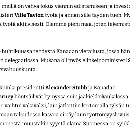
 meillä on vahva fokus viennin edistämiseen ja invest
isteri
Ville Tavion
työtä ja annan sille täyden tuen. M
ä työtä aktiivisesti. Olemme pieni maa, joten tekemistä
o huhtikuussa tehdystä Kanadan vierailusta, jossa hä
in delegaatiossa. Mukana oli myös elinkeinoministeri
tysvaltuuskunta.
 kuinka presidentti
Alexander Stubb
ja Kanadan
arney
höntsäilivät hymyssä suin jääkiekkokaukalossa
e vaihtui vakavaksi, kun jatkettiin kertomalla tylsän tu
timaan taloudessa kasvua ei näy kuin työttömyysluvuiss
 monesta muustakin syystä elämä Suomessa on synkk