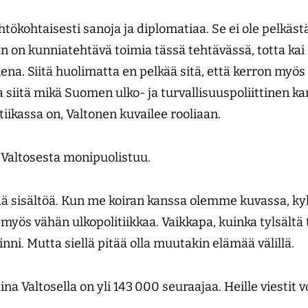
ähtökohtaisesti sanoja ja diplomatiaa. Se ei ole pelkäst
Kun on kunniatehtävä toimia tässä tehtävässä, totta kai 
ena. Siitä huolimatta en pelkää sitä, että kerron myös
 siitä mikä Suomen ulko- ja turvallisuuspoliittinen kan
tiikassa on, Valtonen kuvailee rooliaan.
 Valtosesta monipuolistuu.
 sisältöä. Kun me koiran kanssa olemme kuvassa, kyl
yös vähän ulkopolitiikkaa. Vaikkapa, kuinka tylsältä 
ni. Mutta siellä pitää olla muutakin elämää välillä.
lina Valtosella on yli 143 000 seuraajaa. Heille viestit
.