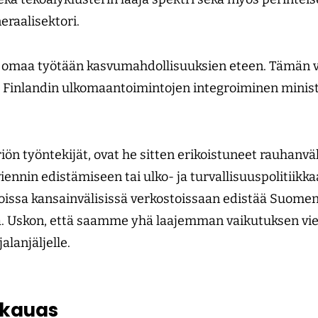
eraalisektori.
e omaa työtään kasvumahdollisuuksien eteen. Tämän 
 Finlandin ulkomaantoimintojen integroiminen minist
iön työntekijät, ovat he sitten erikoistuneet rauhanvä
iennin edistämiseen tai ulko- ja turvallisuuspolitiikk
oissa kansainvälisissä verkostoissaan edistää Suomen 
ä. Uskon, että saamme yhä laajemman vaikutuksen vien
jalanjäljelle.
 kauas