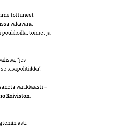
emme tottuneet
assa vakavana
 poukkoilla, toimet ja
lissä, ”jos
se sisäpolitiikka”.
sanota värikkäästi –
o Koiviston
,
gtoniin asti.