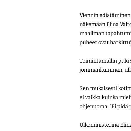
Viennin edistäminen 
näkemään Elina Valt
maailman tapahtumia. 
puheet ovat harkittu
Toimintamallin puki 
jommankumman, ulko- t
Sen mukaisesti kotima
ei vaikka kuinka miel
ohjenuoraa: ”Ei pidä
Ulkoministerinä Elina