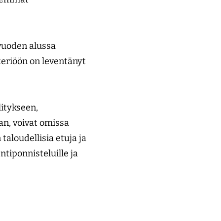
vuoden alussa
eriöön on leventänyt
litykseen,
aan, voivat omissa
taloudellisia etuja ja
tiponnisteluille ja