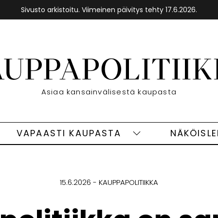
Sivusto arkistoitu. Viimeinen päivitys tehty 17.6.2026.
Etusivu
Asiaa kansainvälisestä kaupasta
VAPAASTI KAUPASTA
NÄKÖISL
eet
Vapaasti
ivut
kaupasta
alasivut
15.6.2026
KAUPPAPOLITIIKKA