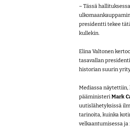
– Tässä hallituksessa
ulkomaankauppamin
presidentti tekee tät
kullekin.
Elina Valtonen kerto
tasavallan president
historian suurin yri
Mediassa näytettiin,
pääministeri
Mark
C
uutislähetyksissä ilm
tarinoita, kuinka ko
velkaantumisessa ja