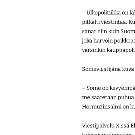
– Ulkopolitiikka on l
pitkälti viestintää. 
sanat niin kuin Suom
joka harvoin poikkeaa
varsinkin kauppa­poli
Someviestijänä kuva
– Some on kevyempää
me saatetaan puhua m
Hormuzinsalmi on kiin
Viestipalvelu X:ssä E
tulevaisuudenuskoa