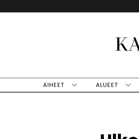
Siirry
sisältöön
AIHEET
ALUEET
Aiheet
Alu
alasivut
alas