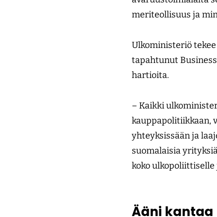
meriteollisuus ja min
Ulkoministeriö teke
tapahtunut Business
hartioita.
– Kaikki ulkominister
kauppapolitiikkaan, v
yhteyksissään ja laaj
suomalaisia yrityksi
koko ulkopoliittiselle 
Ääni kantaa