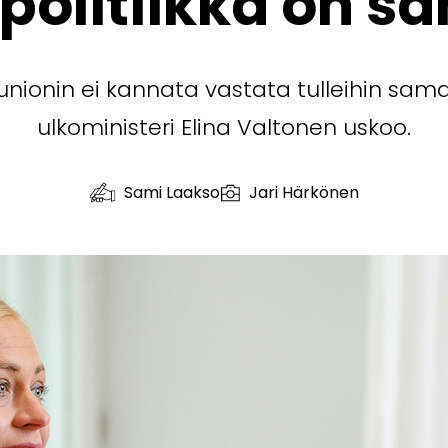
politiikka on s
nionin ei kannata vastata tulleihin samal
ulkoministeri Elina Valtonen uskoo.
Sami Laakso
Jari Härkönen