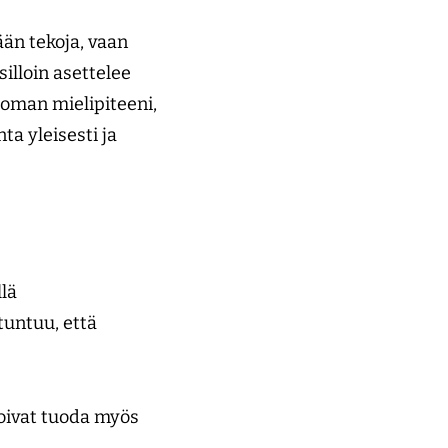
ään tekoja, vaan
silloin asettelee
 oman mielipiteeni,
ta yleisesti ja
lä
tuntuu, että
 voivat tuoda myös