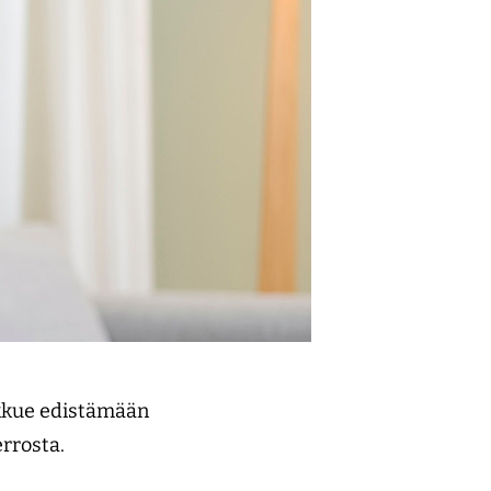
kkue edistämään
errosta.