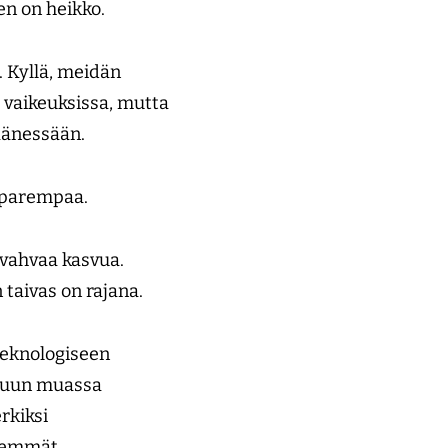
een on heikko.
. Kyllä, meidän
a vaikeuksissa, mutta
 äänessään.
t parempaa.
 vahvaa kasvua.
 taivas on rajana.
teknologiseen
 muun muassa
rkiksi
isemmät