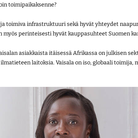
robin toimipaikaksenne?
 ja toimiva infrastruktuuri sekä hyvät yhteydet naapu
on myös perinteisesti hyvät kauppasuhteet Suomen k
isalan asiakkaista itäisessä Afrikassa on julkisen sekt
ilmatieteen laitoksia. Vaisala on iso, globaali toimija, 