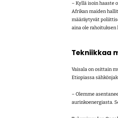
– Kyllä isoin haaste
Afrikan maiden hallit
määräytyvät poliittis
aina ole rahoituksen 
Tekniikkaa m
Vaisala on osittain 
Etiopiassa sähkönjake
– Olemme asentaneet 
aurinkoenergiasta. Se