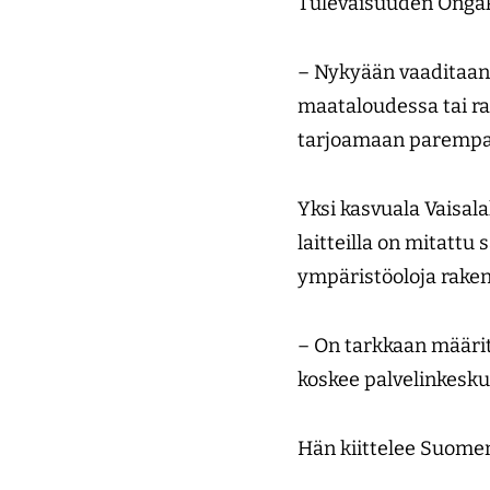
Tulevaisuuden Ongak
– Nykyään vaaditaan 
maataloudessa tai ra
tarjoamaan parempaa
Yksi kasvuala Vaisala
laitteilla on mitattu
ympäristöoloja raken
– On tarkkaan määrite
koskee palvelinkesku
Hän kiittelee Suome