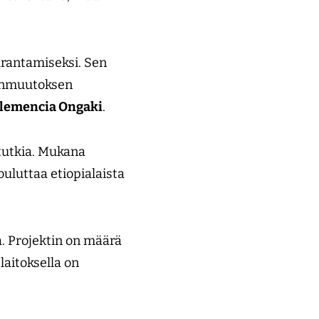
arantamiseksi. Sen
tonmuutoksen
lemencia Ongaki
.
tutkia. Mukana
ouluttaa etiopialaista
la. Projektin on määrä
aitoksella on