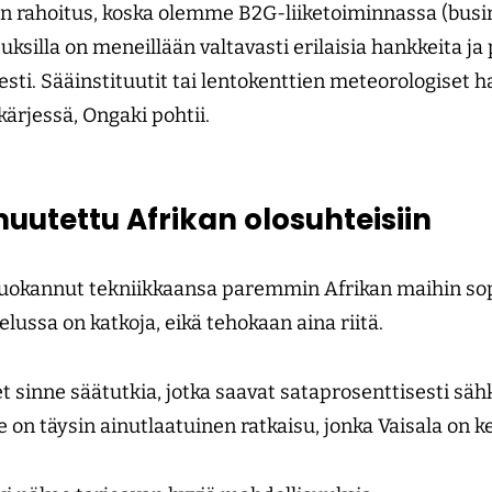
 on rahoitus, koska olemme B2G-liiketoiminnassa (bus
uksilla on meneillään valtavasti erilaisia hankkeita ja 
esti. Sääinstituutit tai lentokenttien meteorologiset h
kärjessä, Ongaki pohtii.
uutettu Afrikan olosuhteisiin
muokannut tekniikkaansa paremmin Afrikan maihin sop
lussa on katkoja, eikä tehokaan aina riitä.
sinne säätutkia, jotka saavat sataprosenttisesti sä
 on täysin ainutlaatuinen ratkaisu, jonka Vaisala on k