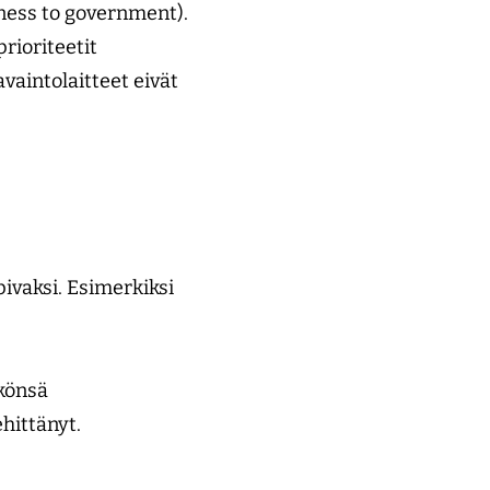
iness to government).
prioriteetit
avaintolaitteet eivät
ivaksi. Esimerkiksi
hkönsä
ehittänyt.