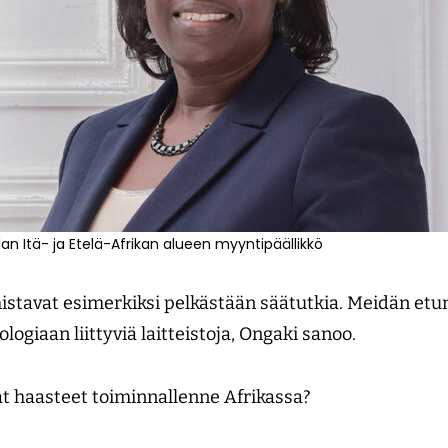
n Itä- ja Etelä-Afrikan alueen myyntipäällikkö
istavat esimerkiksi pelkästään säätutkia. Meidän etu
logiaan liittyviä laitteistoja, Ongaki sanoo.
t haasteet toiminnallenne Afrikassa?