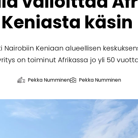
la valloittaa Af
Keniasta käsin
i Nairobiin Keniaan alueellisen keskukse
yritys on toiminut Afrikassa jo yli 50 vuotta
Pekka Numminen
Pekka Numminen