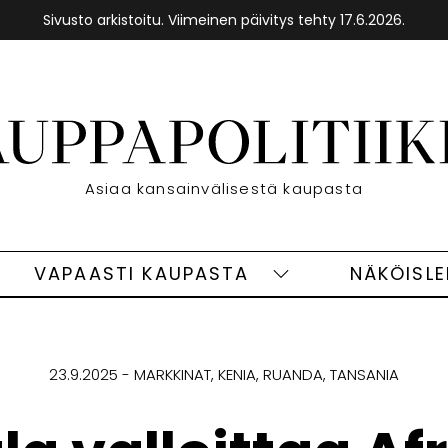
Sivusto arkistoitu. Viimeinen päivitys tehty 17.6.2026.
Etusivu
Asiaa kansainvälisestä kaupasta
VAPAASTI KAUPASTA
NÄKÖISL
eet
Vapaasti
ivut
kaupasta
alasivut
23.9.2025
MARKKINAT
KENIA
RUANDA
TANSANIA