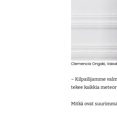
Clemencia Ongaki, Vaisala
– Kilpailijamme valm
tekee kaikkia meteoro
Mitkä ovat suurimma