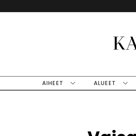
Siirry
sisältöön
AIHEET
ALUEET
Aiheet
Alu
alasivut
alas