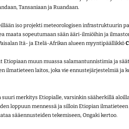
andaan, Tansaniaan ja Ruandaan.
illään iso projekti meteorologisen infrastruktuurin p
kea maata sopeutumaan sään ääri-ilmiöihin ja ilmas
Vaisalan Itä- ja Etelä-Afrikan alueen myyntipäällikkö
C
nut Etiopiaan muun muassa salamantunnistimia ja sää
 ilmatieteen laitos, joka vie ennustejärjestelmiä ja k
 suuri merkitys Etiopialle, varsinkin sääherkillä aloil
en loppuun mennessä ja silloin Etiopian ilmatieteen l
dataa sääennusteiden tekemiseen, Ongaki kertoo.