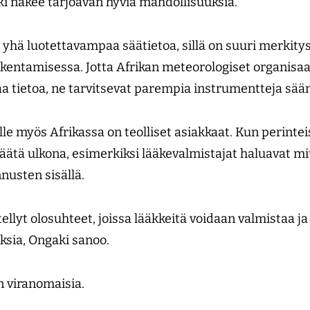
i näkee tarjoavan hyviä mahdollisuuksia.
yhä luotettavampaa säätietoa, sillä on suuri merkity
kentamisessa. Jotta Afrikan meteorologiset organisaa
 tietoa, ne tarvitsevat parempia instrumentteja sä
lle myös Afrikassa on teolliset asiakkaat. Kun perintei
 säätä ulkona, esimerkiksi lääkevalmistajat haluavat mi
nusten sisällä.
llyt olosuhteet, joissa lääkkeitä voidaan valmistaa j
ksia, Ongaki sanoo.
n viranomaisia.