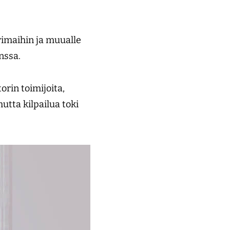
rimaihin ja muualle
anssa.
orin toimijoita,
mutta kilpailua toki