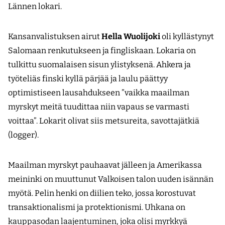
Lännen lokari.
Kansanvalistuksen airut
Hella Wuolijoki
oli kyllästynyt
Salomaan renkutukseen ja fingliskaan. Lokaria on
tulkittu suomalaisen sisun ylistyksenä. Ahkera ja
työteliäs finski kyllä pärjää ja laulu päättyy
optimistiseen lausahdukseen ”vaikka maailman
myrskyt meitä tuudittaa niin vapaus se varmasti
voittaa”. Lokarit olivat siis metsureita, savottajätkiä
(logger).
Maailman myrskyt pauhaavat jälleen ja Amerikassa
meininki on muuttunut Valkoisen talon uuden isännän
myötä. Pelin henki on diilien teko, jossa korostuvat
transaktionalismi ja protektionismi. Uhkana on
kauppasodan laajentuminen, joka olisi myrkkyä