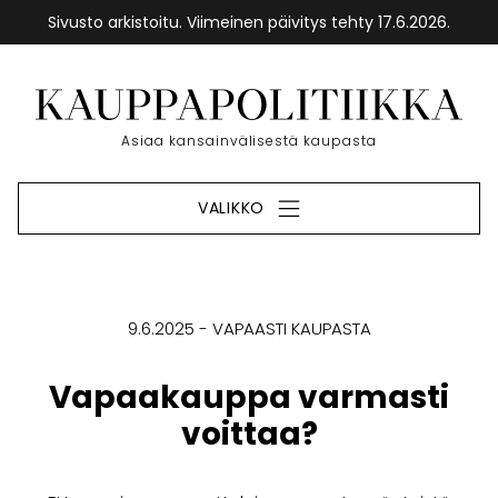
Sivusto arkistoitu. Viimeinen päivitys tehty 17.6.2026.
Siirry
sisältöön
Etusivu
Asiaa kansainvälisestä kaupasta
VALIKKO
9.6.2025
VAPAASTI KAUPASTA
Vapaakauppa varmasti
voittaa?