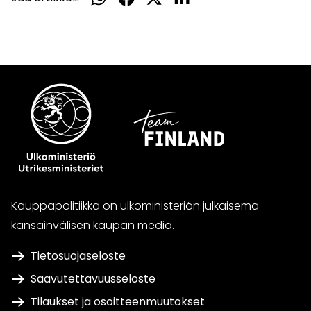
WhatsApissa
Facebookissa
Twitterissä
LinkedInissä
Kauppapolitiikka on ulkoministeriön julkaisema
kansainvälisen kaupan media.
Tietosuojaseloste
Saavutettavuusseloste
Tilaukset ja osoitteenmuutokset