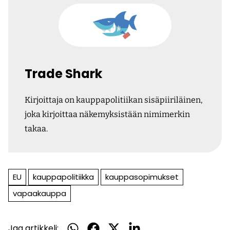
Trade Shark
Kirjoittaja on kauppapolitiikan sisäpiiriläinen,
joka kirjoittaa näkemyksistään nimimerkin
takaa.
EU
kauppapolitiikka
kauppasopimukset
vapaakauppa
Jaa artikkeli:
Jaa
Jaa
Jaa
Jaa