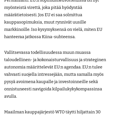
Persianlahti. EU:n sopimusneuvotteluissa on nyt
myönteistä virettä, joka pitää hyödyntää
määrätietoisesti. Jos EU ei saa solmittua
kauppasopimuksia, muut rynnivät uusille
markkinoille. Iso kysymyksensä on vielä, miten EU
hanteeraa jatkossa Kiina-suhteensa.
Vallitsevassa todellisuudessa muun muassa
taloudellinen- ja kokonaisturvallisuus ja strateginen
autonomia määrittelevät EU:n agendaa. EU:n tulee
vahvasti suojella intressejään, mutta samalla myös
pysyä avoimena kaupalle ja investoinneille sekä
onnistuneesti navigoida kilpailukykykompassinsa
avulla.
Maailman kauppajärjestö WTO täytti hiljattain 30