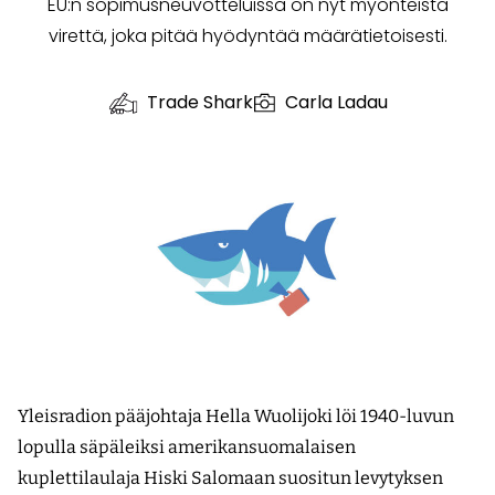
EU:n sopimusneuvotteluissa on nyt myönteistä
virettä, joka pitää hyödyntää määrätietoisesti.
Trade Shark
Carla Ladau
Yleisradion pääjohtaja Hella Wuolijoki löi 1940-luvun
lopulla säpäleiksi amerikansuomalaisen
kuplettilaulaja Hiski Salomaan suositun levytyksen