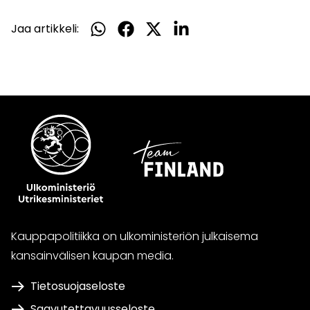
Jaa artikkeli:
Jaa
Jaa
Jaa
Jaa
WhatsApissa
Facebookissa
Twitterissä
LinkedInissä
Kauppapolitiikka on ulkoministeriön julkaisema
kansainvälisen kaupan media.
Tietosuojaseloste
Saavutettavuusseloste