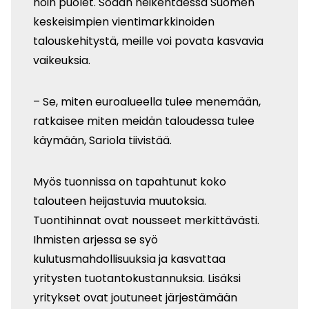
noin puolet. Sodan heikentäessä Suomen
keskeisimpien vientimarkkinoiden
talouskehitystä, meille voi povata kasvavia
vaikeuksia.
– Se, miten euroalueella tulee menemään,
ratkaisee miten meidän taloudessa tulee
käymään, Sariola tiivistää.
Myös tuonnissa on tapahtunut koko
talouteen heijastuvia muutoksia.
Tuontihinnat ovat nousseet merkittävästi.
Ihmisten arjessa se syö
kulutusmahdollisuuksia ja kasvattaa
yritysten tuotantokustannuksia. Lisäksi
yritykset ovat joutuneet järjestämään