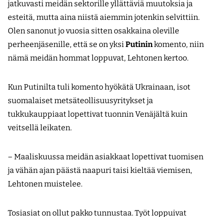
jatkuvasti meidän sektorille yllättäviä muutoksia ja
esteitä, mutta aina niistä aiemmin jotenkin selvittiin.
Olen sanonut jo vuosia sitten osakkaina oleville
perheenjäsenille, että se on yksi
Putinin
komento, niin
nämä meidän hommat loppuvat, Lehtonen kertoo.
Kun Putinilta tuli komento hyökätä Ukrainaan, isot
suomalaiset metsäteollisuusyritykset ja
tukkukauppiaat lopettivat tuonnin Venäjältä kuin
veitsellä leikaten.
– Maaliskuussa meidän asiakkaat lopettivat tuomisen
ja vähän ajan päästä naapuri taisi kieltää viemisen,
Lehtonen muistelee.
Tosiasiat on ollut pakko tunnustaa. Työt loppuivat