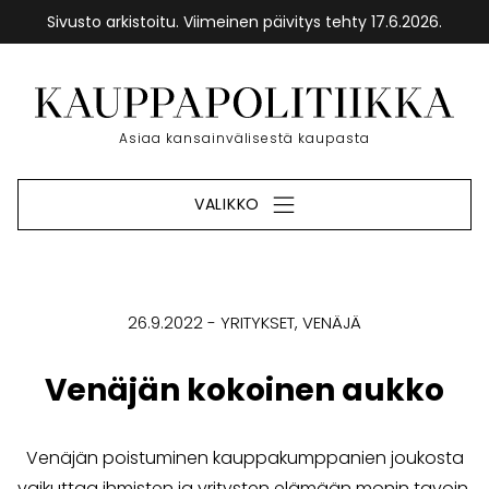
Sivusto arkistoitu. Viimeinen päivitys tehty 17.6.2026.
Siirry
sisältöön
Etusivu
Asiaa kansainvälisestä kaupasta
VALIKKO
26.9.2022
YRITYKSET
VENÄJÄ
Venäjän kokoinen aukko
Venäjän poistuminen kauppakumppanien joukosta
vaikuttaa ihmisten ja yritysten elämään monin tavoin.