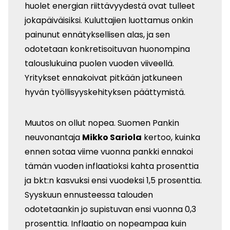
huolet energian riittävyydestä ovat tulleet
jokapäiväisiksi. Kuluttajien luottamus onkin
painunut ennätyksellisen alas, ja sen
odotetaan konkretisoituvan huonompina
talouslukuina puolen vuoden viiveellä.
Yritykset ennakoivat pitkään jatkuneen
hyvän työllisyyskehityksen päättymistä.
Muutos on ollut nopea. Suomen Pankin
neuvonantaja
Mikko Sariola
kertoo, kuinka
ennen sotaa viime vuonna pankki ennakoi
tämän vuoden inflaatioksi kahta prosenttia
ja bkt:n kasvuksi ensi vuodeksi 1,5 prosenttia.
Syyskuun ennusteessa talouden
odotetaankin jo supistuvan ensi vuonna 0,3
prosenttia. Inflaatio on nopeampaa kuin