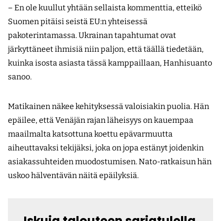
– En ole kuullut yhtään sellaista kommenttia, etteikö
Suomen pitäisi seistä EU:n yhteisessä
pakoterintamassa. Ukrainan tapahtumat ovat
järkyttäneet ihmisiä niin paljon, että täällä tiedetään,
kuinka isosta asiasta tässä kamppaillaan, Hanhisuanto
sanoo.
Matikainen näkee kehityksessä valoisiakin puolia. Hän
epäilee, että Venäjän rajan läheisyys on kauempaa
maailmalta katsottuna koettu epävarmuutta
aiheuttavaksi tekijäksi, joka on jopa estänyt joidenkin
asiakassuhteiden muodostumisen. Nato-ratkaisun hän
uskoo hälventävän näitä epäilyksiä.
Iskuja talouteen sarjatulella