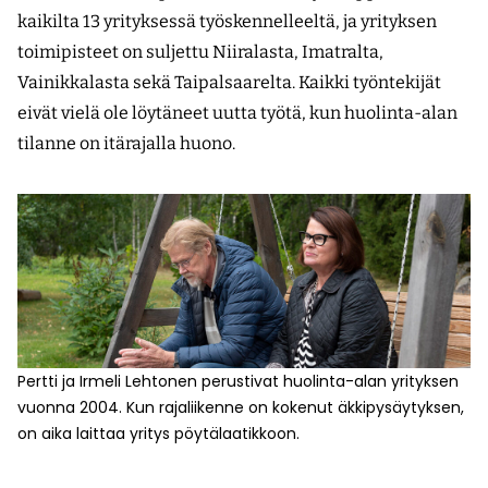
kaikilta 13 yrityksessä työskennelleeltä, ja yrityksen
toimipisteet on suljettu Niiralasta, Imatralta,
Vainikkalasta sekä Taipalsaarelta. Kaikki työntekijät
eivät vielä ole löytäneet uutta työtä, kun huolinta-alan
tilanne on itärajalla huono.
Pertti ja Irmeli Lehtonen perustivat huolinta-alan yrityksen
vuonna 2004. Kun rajaliikenne on kokenut äkkipysäytyksen,
on aika laittaa yritys pöytälaatikkoon.