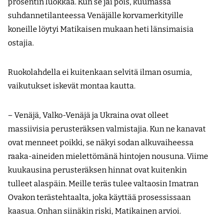
prosentin luokkaa. Kun se jäi pois, kuumassa
suhdannetilanteessa Venäjälle korvamerkityille
koneille löytyi Matikaisen mukaan heti länsimaisia
ostajia.
Ruokolahdella ei kuitenkaan selvitä ilman osumia,
vaikutukset iskevät montaa kautta.
– Venäjä, Valko-Venäjä ja Ukraina ovat olleet
massiivisia perusteräksen valmistajia. Kun ne kanavat
ovat menneet poikki, se näkyi sodan alkuvaiheessa
raaka-aineiden mielettömänä hintojen nousuna. Viime
kuukausina perusteräksen hinnat ovat kuitenkin
tulleet alaspäin. Meille teräs tulee valtaosin Imatran
Ovakon terästehtaalta, joka käyttää prosessissaan
kaasua. Onhan siinäkin riski, Matikainen arvioi.