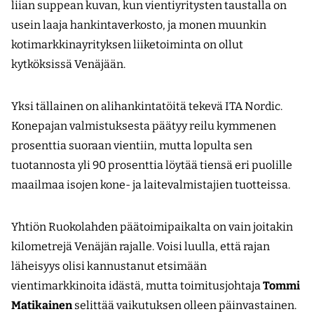
liian suppean kuvan, kun vientiyritysten taustalla on
usein laaja hankintaverkosto, ja monen muunkin
kotimarkkinayrityksen liiketoiminta on ollut
kytköksissä Venäjään.
Yksi tällainen on alihankintatöitä tekevä ITA Nordic.
Konepajan valmistuksesta päätyy reilu kymmenen
prosenttia suoraan vientiin, mutta lopulta sen
tuotannosta yli 90 prosenttia löytää tiensä eri puolille
maailmaa isojen kone- ja laitevalmistajien tuotteissa.
Yhtiön Ruokolahden päätoimipaikalta on vain joitakin
kilometrejä Venäjän rajalle. Voisi luulla, että rajan
läheisyys olisi kannustanut etsimään
vientimarkkinoita idästä, mutta toimitusjohtaja
Tommi
Matikainen
selittää vaikutuksen olleen päinvastainen.