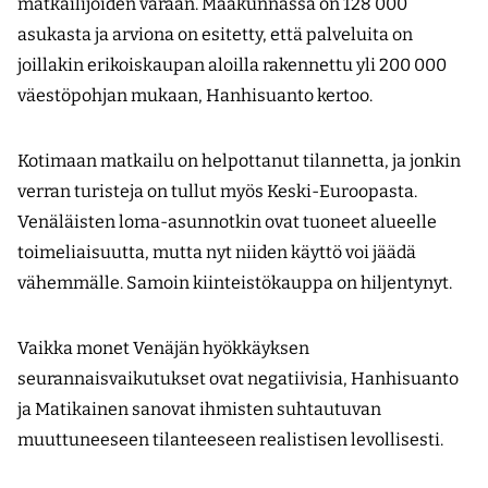
matkailijoiden varaan. Maakunnassa on 128 000
asukasta ja arviona on esitetty, että palveluita on
joillakin erikoiskaupan aloilla rakennettu yli 200 000
väestöpohjan mukaan, Hanhisuanto kertoo.
Kotimaan matkailu on helpottanut tilannetta, ja jonkin
verran turisteja on tullut myös Keski-Euroopasta.
Venäläisten loma-asunnotkin ovat tuoneet alueelle
toimeliaisuutta, mutta nyt niiden käyttö voi jäädä
vähemmälle. Samoin kiinteistökauppa on hiljentynyt.
Vaikka monet Venäjän hyökkäyksen
seurannaisvaikutukset ovat negatiivisia, Hanhisuanto
ja Matikainen sanovat ihmisten suhtautuvan
muuttuneeseen tilanteeseen realistisen levollisesti.