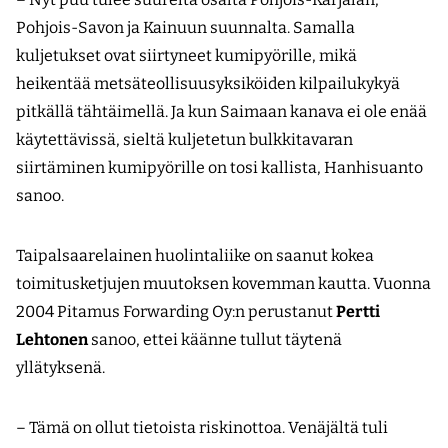
Pohjois-Savon ja Kainuun suunnalta. Samalla
kuljetukset ovat siirtyneet kumipyörille, mikä
heikentää metsäteollisuusyksiköiden kilpailukykyä
pitkällä tähtäimellä. Ja kun Saimaan kanava ei ole enää
käytettävissä, sieltä kuljetetun bulkkitavaran
siirtäminen kumipyörille on tosi kallista, Hanhisuanto
sanoo.
Taipalsaarelainen huolintaliike on saanut kokea
toimitusketjujen muutoksen kovemman kautta. Vuonna
2004 Pitamus Forwarding Oy:n perustanut
Pertti
Lehtonen
sanoo, ettei käänne tullut täytenä
yllätyksenä.
– Tämä on ollut tietoista riskinottoa. Venäjältä tuli