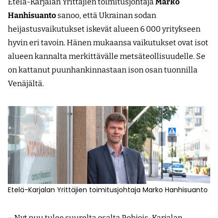
Etelä-Karjalan Yrittäjien toimitusjohtaja
Marko
Hanhisuanto
sanoo, että Ukrainan sodan
heijastusvaikutukset iskevät alueen 6 000 yritykseen
hyvin eri tavoin. Hänen mukaansa vaikutukset ovat isot
alueen kannalta merkittävälle metsäteollisuudelle. Se
on kattanut puunhankinnastaan ison osan tuonnilla
Venäjältä.
Etelä-Karjalan Yrittäjien toimitusjohtaja Marko Hanhisuanto
– Nyt puu tulee suurelta osalta Pohjois-Karjalan,