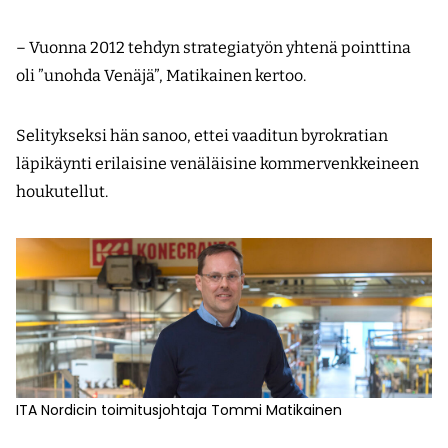
– Vuonna 2012 tehdyn strategiatyön yhtenä pointtina
oli ”unohda Venäjä”, Matikainen kertoo.
Selitykseksi hän sanoo, ettei vaaditun byrokratian
läpikäynti erilaisine venäläisine kommervenkkeineen
houkutellut.
ITA Nordicin toimitusjohtaja Tommi Matikainen