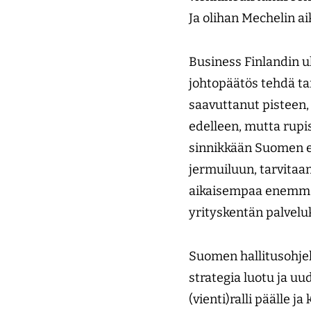
Ja olihan Mechelin 
Business Finlandin u
johtopäätös tehdä tar
saavuttanut pisteen, 
edelleen, mutta rupis
sinnikkään Suomen ei
jermuiluun, tarvitaa
aikaisempaa enemmän 
yrityskentän palveluks
Suomen hallitusohje
strategia luotu ja u
(vienti)ralli päälle j