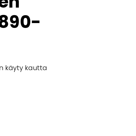
sen
1890-
n käyty kautta