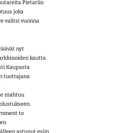
utareita Pietariin
otuus joka
e valitsi vuonna
räävät nyt
markkinoiden kautta
sti Kaupasta
n tuottajana
lle mahtuu
uolustukseen.
ernment to
een
lleen astunut esiin.