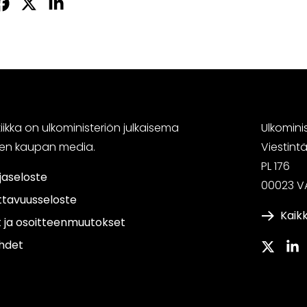
Jaa
Jaa
Jaa
sApissa
acebookissa
Twitterissä
LinkedInissä
ikka on ulkoministeriön julkaisema
Ulkomini
sen kaupan media.
Viestin
PL 176
jaseloste
00023 V
ttavuusseloste
Kaikk
t ja osoitteenmuutokset
hdet
Twitter
Link