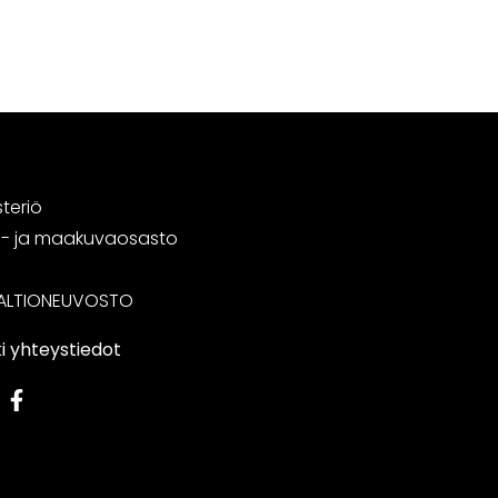
steriö
tä- ja maakuvaosasto
ALTIONEUVOSTO
i yhteystiedot
edIn
Facebook