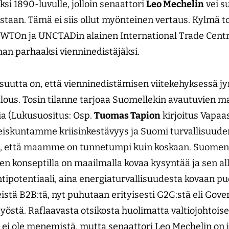
ksi 1890-luvulle, jolloin senaattori
Leo Mechelin
vei su
taan. Tämä ei siis ollut myönteinen vertaus. Kylmä t
 WTOn ja UNCTADin alainen International Trade Centr
an parhaaksi vienninedistäjäksi.
isuutta on, että vienninedistämisen viitekehyksessä jy
talous. Tosin tilanne tarjoaa Suomellekin avautuvien 
a (Lukusuositus: Osp.
Tuomas Tapion
kirjoitus Vapaa
hteiskuntamme kriisinkestävyys ja Suomi turvallisuude
n, että maamme on tunnetumpi kuin koskaan. Suomen
en konseptilla on maailmalla kovaa kysyntää ja sen a
ntipotentiaali, aina energiaturvallisuudesta kovaan p
stä B2B:tä, nyt puhutaan erityisesti G2G:stä eli Gov
östä. Raflaavasta otsikosta huolimatta valtiojohtois
ei ole menemistä, mutta senaattori Leo Mechelin on jä