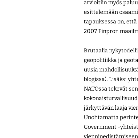
arvioitiin myös paluu
esittelemään osaamis
tapauksessa on, että
2007 Finpron maailm
Brutaalia nykytodell
geopolitiikka ja geo
uusia mahdollisuuksi
blogissa). Lisäksi y
NATOssa tekevät se
kokonaisturvallisuud
järkyttävän laaja vie
Unohtamatta perintei
Government -yhteisty
vienninedistämiseen 