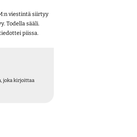
n viestintä siirtyy
. Todella sääli.
iedottei piissa.
 joka kirjoittaa