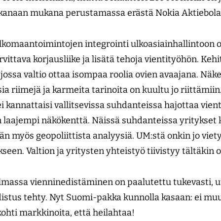
aikanaan mukana perustamassa erästä Nokia Aktiebola
lkomaantoimintojen integrointi ulkoasiainhallintoon o
vittava korjausliike ja lisätä tehoja vientityöhön. Ke
jossa valtio ottaa isompaa roolia ovien avaajana. Näk
ia riimejä ja karmeita tarinoita on kuultu jo riittämiin
 kannattaisi vallitsevissa suhdanteissa hajottaa vien
n laajempi näkökenttä. Näissä suhdanteissa yritykset 
myös geopoliittista analyysiä. UM:stä onkin jo viet
een. Valtion ja yritysten yhteistyö tiivistyy tältäkin o
lmassa vienninedistäminen on paalutettu tukevasti, 
udistus tehty. Nyt Suomi-pakka kunnolla kasaan: ei muu
a kohti markkinoita, että heilahtaa!