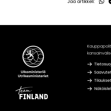
Jaa artikkeli:
Jaa
What
F
Kauppapoliti
kansainväli
Tietosuo
Saavute
Tilaukse
Näköisle