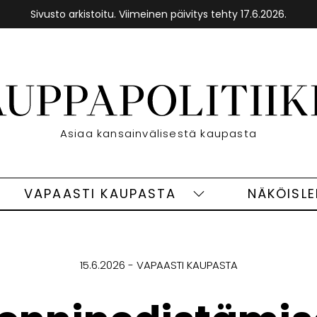
Sivusto arkistoitu. Viimeinen päivitys tehty 17.6.2026.
Etusivu
Asiaa kansainvälisestä kaupasta
VAPAASTI KAUPASTA
NÄKÖISL
eet
Vapaasti
ivut
kaupasta
alasivut
15.6.2026
VAPAASTI KAUPASTA