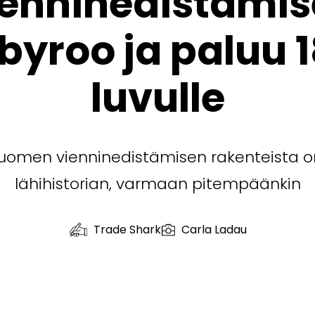
enninedistämi
tbyroo ja paluu 
luvulle
uomen vienninedistämisen rakenteista o
lähihistorian, varmaan pitempäänkin
Trade Shark
Carla Ladau