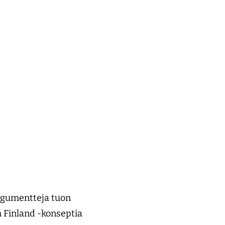
argumentteja tuon
m Finland -konseptia