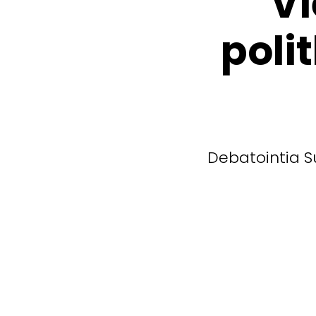
Vi
poli
Debatointia S