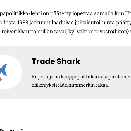
politiikka-lehti on päätetty lopettaa samalla kun UM:
desta 1933 jatkunut laadukas julkaisutoiminta päättyy
vorikkautta millän taval, kyl valtioneuvosto(liiton) t
Trade Shark
Kirjoittaja on kauppapolitiikan sisäpiiriläinen,
näkemyksistään nimimerkin takaa.