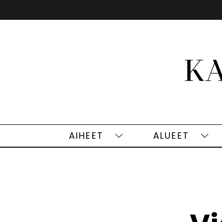
Siirry
sisältöön
AIHEET
ALUEET
Aiheet
Alu
alasivut
alas