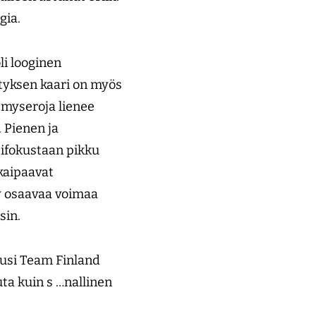
gia.
li looginen
hityksen kaari on myös
emys­eroja lienee
. Pienen ja
tifokustaan pikku
kaipaavat
y osaavaa voimaa
sin.
uusi Team Finland
ta kuin s …nallinen