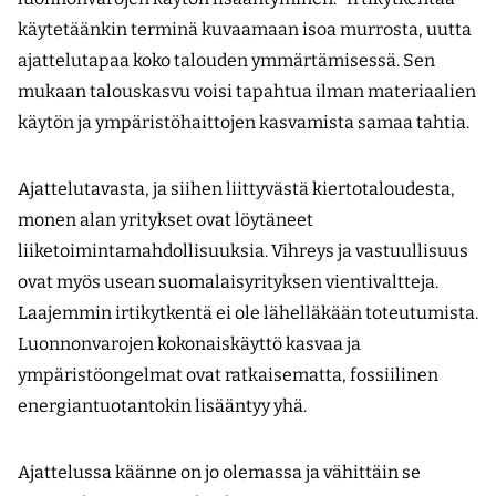
käytetäänkin terminä kuvaamaan isoa murrosta, uutta
ajattelutapaa koko talouden ymmärtämisessä. Sen
mukaan talouskasvu voisi tapahtua ilman materiaalien
käytön ja ympäristöhaittojen kasvamista samaa tahtia.
Ajattelutavasta, ja siihen liittyvästä kiertotaloudesta,
monen alan yritykset ovat löytäneet
liiketoimintamahdollisuuksia. Vihreys ja vastuullisuus
ovat myös usean suomalaisyrityksen vientivaltteja.
Laajemmin irtikytkentä ei ole lähelläkään toteutumista.
Luonnonvarojen kokonaiskäyttö kasvaa ja
ympäristöongelmat ovat ratkaisematta, fossiilinen
energiantuotantokin lisääntyy yhä.
Ajattelussa käänne on jo olemassa ja vähittäin se