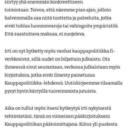
siirtyy yhä enemmän konkreettiseen
toimintaan. Toivon, että näemme pian ajan, jolloin
halvemmalla saa niitä tuotteita ja palveluita, jotka
eivät tuhlaa luonnonvaroja tai vahingoita ympäristöä.
Että saastuttava maksaa, ei suojeleva.
Irti on nyt kytketty myös vanhat kauppapolitiikka.fi-
verkkosivut, sillä uudet on hiljattain julkaistu. Ota
ihmeessä sivut seurantaan, verkossa julkaistaan myös
kirjoituksia, jotka eivät ilmesty painetussa
Kauppapolitiikka-lehdessä. Uutiskirjeemme tilaamalla
pysyt hyvin kärryillä tuoreimmista jutuista.
Aika on tullut myös itseni kytkeytyä irti nykyisestä
tehtävästäni, tämä on viimeinen pääkirjoitukseni
Kauppapolitiikan päätoimittajana. Kiitos yli puolesta