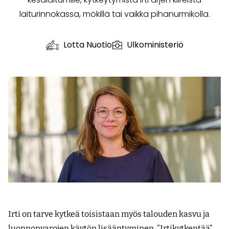
laiturinnokassa, mökillä tai vaikka pihanurmikolla.
Lotta Nuotio
Ulkoministeriö
Irti on tarve kytkeä toisistaan myös talouden kasvu ja
luonnonvarojen käytön lisääntyminen. ”Irtikytkentää”