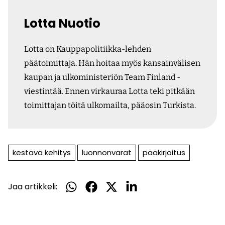
Lotta Nuotio
Lotta on Kauppapolitiikka-lehden
päätoimittaja. Hän hoitaa myös kansainvälisen
kaupan ja ulkoministeriön Team Finland -
viestintää. Ennen virkauraa Lotta teki pitkään
toimittajan töitä ulkomailta, pääosin Turkista.
kestävä kehitys
luonnonvarat
pääkirjoitus
Jaa artikkeli:
Jaa
Jaa
Jaa
Jaa
WhatsApissa
Facebookissa
Twitterissä
LinkedInissä