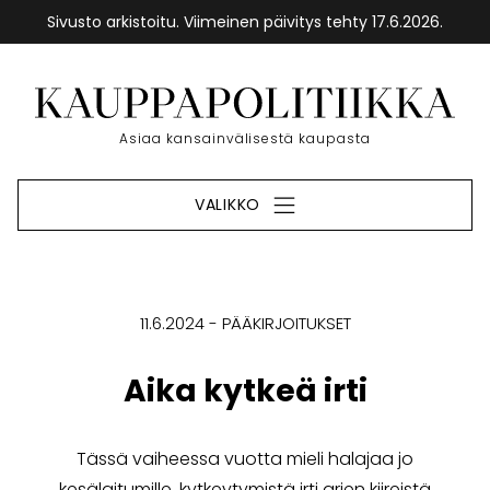
Sivusto arkistoitu. Viimeinen päivitys tehty 17.6.2026.
Siirry
sisältöön
Etusivu
Asiaa kansainvälisestä kaupasta
VALIKKO
11.6.2024
PÄÄKIRJOITUKSET
Aika kytkeä irti
Tässä vaiheessa vuotta mieli halajaa jo
kesälaitumille, kytkeytymistä irti arjen kiireistä