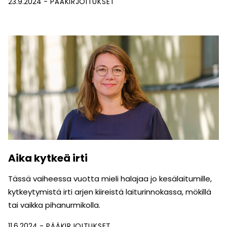
23.9.2024
PÄÄKIRJOITUKSET
Aika kytkeä irti
Tässä vaiheessa vuotta mieli halajaa jo kesälaitumille,
kytkeytymistä irti arjen kiireistä laiturinnokassa, mökillä
tai vaikka pihanurmikolla.
11.6.2024
PÄÄKIRJOITUKSET