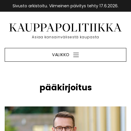
Sivusto arkistoitu. Viimeinen päivitys tehty 17.6.2026.
Siirry
sisältöön
Etusivu
Asiaa kansainvälisestä kaupasta
VALIKKO
pääkirjoitus