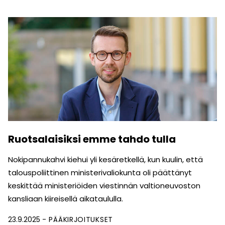
Ruotsalaisiksi emme tahdo tulla
Nokipannukahvi kiehui yli kesäretkellä, kun kuulin, että
talous­poliittinen ministerivaliokunta oli päättänyt
keskittää ministeriöiden viestinnän valtioneuvoston
kansliaan kiireisellä aikataululla.
23.9.2025
PÄÄKIRJOITUKSET