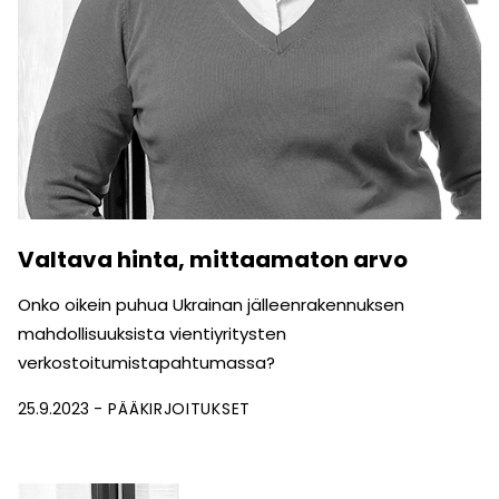
Valtava hinta, mittaamaton arvo
Onko oikein puhua Ukrainan jälleenrakennuksen
mahdolli­suuksista vientiyritysten
verkostoitumistapahtumassa?
25.9.2023
PÄÄKIRJOITUKSET