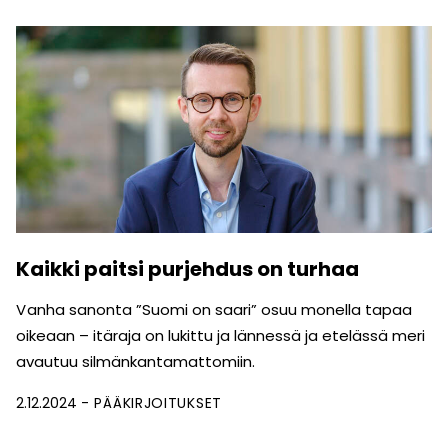
Kaikki paitsi purjehdus on turhaa
V anha sanonta ”Suomi on saari” osuu monella tapaa
oikeaan – itäraja on lukittu ja lännessä ja etelässä meri
avautuu silmänkantamattomiin.
2.12.2024
PÄÄKIRJOITUKSET