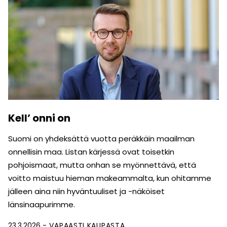
Kell’ onni on
Suomi on yhdeksättä vuotta peräkkäin maailman
onnellisin maa. Listan kärjessä ovat toisetkin
pohjoismaat, mutta onhan se myönnettävä, että
voitto maistuu hieman makeammalta, kun ohitamme
jälleen aina niin hyväntuuliset ja -näköiset
länsinaapurimme.
23.3.2026
VAPAASTI KAUPASTA