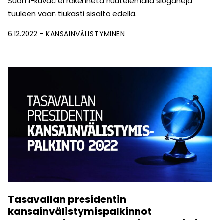
Suomi-kuvaa ei rakenneta huutelemalla sloganeja
tuuleen vaan tiukasti sisältö edellä.
6.12.2022
KANSAINVÄLISTYMINEN
Tasavallan presidentin
kansainvälistymispalkinnot