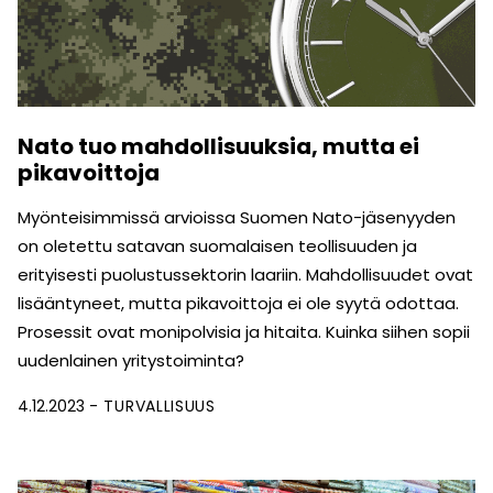
Nato tuo mahdollisuuksia, mutta ei
pikavoittoja
Myönteisimmissä arvioissa Suomen Nato-jäsenyyden
on oletettu satavan suomalaisen teollisuuden ja
erityisesti puolustussektorin laariin. Mahdollisuudet ovat
lisääntyneet, mutta pikavoittoja ei ole syytä odottaa.
Prosessit ovat monipolvisia ja hitaita. Kuinka siihen sopii
uudenlainen yritystoiminta?
4.12.2023
TURVALLISUUS