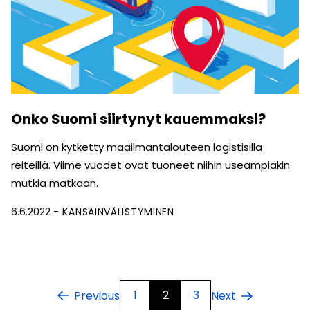
Onko Suomi siirtynyt kauemmaksi?
Suomi on kytketty maailman­talouteen logistisilla
reiteillä. Viime vuodet ovat tuoneet niihin useampiakin
mutkia matkaan.
6.6.2022
KANSAINVÄLISTYMINEN
1
2
3
Previous
Next