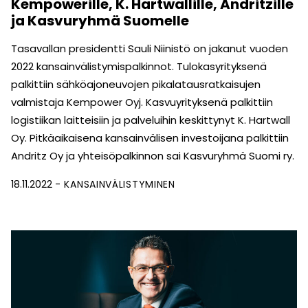
Kempowerille, K. Hartwallille, Andritzille
ja Kasvuryhmä Suomelle
Tasavallan presidentti Sauli Niinistö on jakanut vuoden
2022 kansainvälistymispalkinnot. Tulokasyrityksenä
palkittiin sähköajoneuvojen pikalatausratkaisujen
valmistaja Kempower Oyj. Kasvuyrityksenä palkittiin
logistiikan laitteisiin ja palveluihin keskittynyt K. Hartwall
Oy. Pitkäaikaisena kansainvälisen investoijana palkittiin
Andritz Oy ja yhteisöpalkinnon sai Kasvuryhmä Suomi ry.
18.11.2022
KANSAINVÄLISTYMINEN