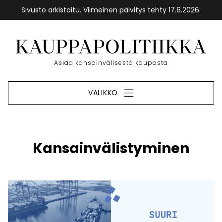
Sivusto arkistoitu. Viimeinen päivitys tehty 17.6.2026.
Siirry
sisältöön
Etusivu
Asiaa kansainvälisestä kaupasta
VALIKKO
Kansainvälistyminen