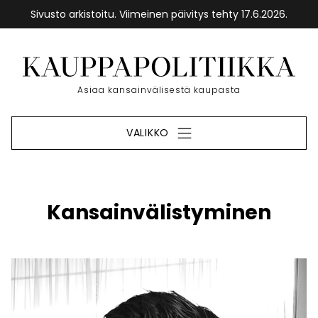
Sivusto arkistoitu. Viimeinen päivitys tehty 17.6.2026.
Siirry
sisältöön
Etusivu
Asiaa kansainvälisestä kaupasta
VALIKKO
Kansainvälistyminen