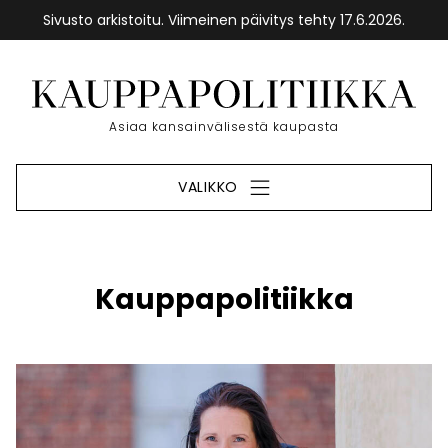
Sivusto arkistoitu. Viimeinen päivitys tehty 17.6.2026.
Siirry
sisältöön
Etusivu
Asiaa kansainvälisestä kaupasta
VALIKKO
Kauppapolitiikka