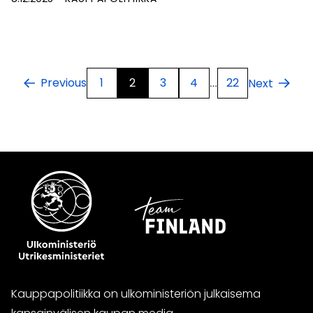
1
2
3
4
22
Previous
Next
…
Kauppapolitiikka on ulkoministeriön julkaisema