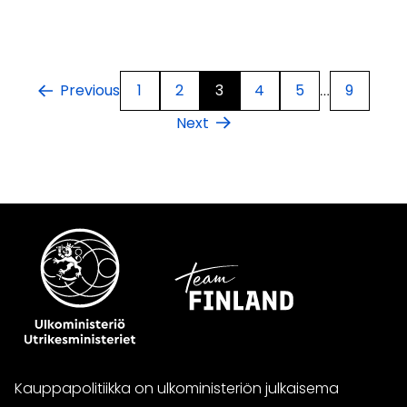
1
2
3
4
5
9
Previous
…
Next
Kauppapolitiikka on ulkoministeriön julkaisema