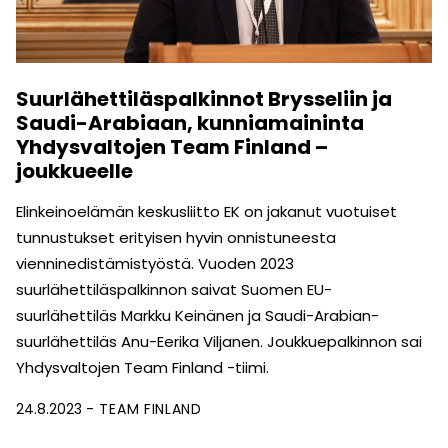
Suurlähettiläspalkinnot Brysseliin ja
Saudi-Arabiaan, kunniamaininta
Yhdysvaltojen Team Finland –
joukkueelle
Elinkeinoelämän keskusliitto EK on jakanut vuotuiset
tunnustukset erityisen hyvin onnistuneesta
vienninedistämistyöstä. Vuoden 2023
suurlähettiläspalkinnon saivat Suomen EU-
suurlähettiläs Markku Keinänen ja Saudi-Arabian-
suurlähettiläs Anu-Eerika Viljanen. Joukkuepalkinnon sai
Yhdysvaltojen Team Finland -tiimi.
24.8.2023
TEAM FINLAND