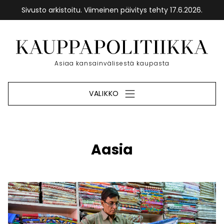
Sivusto arkistoitu. Viimeinen päivitys tehty 17.6.2026.
Siirry
sisältöön
Etusivu
Asiaa kansainvälisestä kaupasta
VALIKKO
Aasia