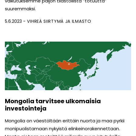
vaikutuksemme paljon tilastollista ”totuutta”
suuremmaksi.
5.6.2023
VIHREÄ SIIRTYMÄ JA ILMASTO
Mongolia tarvitsee ulkomaisia
investointeja
Mongolia on väestöltään erittäin nuorta ja maa pyrkii
monipuolistamaan nykyistä elinkeinorakennettaan.