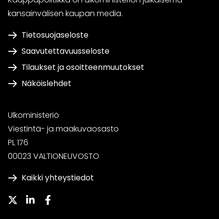
kansainvälisen kaupan media.
Tietosuojaseloste
Saavutettavuusseloste
Tilaukset ja osoitteenmuutokset
Näköislehdet
Ulkoministeriö
Viestintä- ja maakuvaosasto
PL 176
00023 VALTIONEUVOSTO
Kaikki yhteystiedot
Twitter
LinkedIn
Facebook