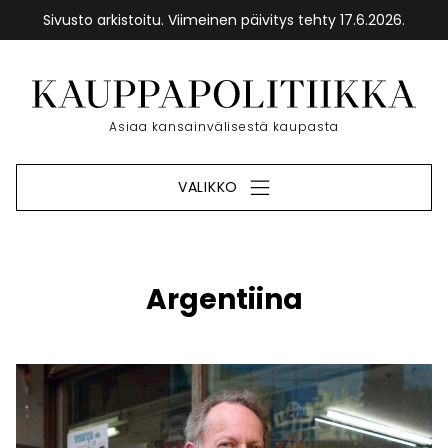
Sivusto arkistoitu. Viimeinen päivitys tehty 17.6.2026.
Siirry
sisältöön
Etusivu
Asiaa kansainvälisestä kaupasta
VALIKKO
Argentiina