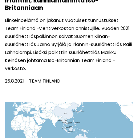
Irlantiin, kunniamaininta Iso-
Britanniaan
Elinkeinoelämä on jakanut vuotuiset tunnustukset
Team Finland -vientiverkoston onnistujille. Vuoden 2021
suurlähettiläspalkinnon saivat Suomen Kiinan-
suurlähettiläs Jarno Syrjälä ja Irlannin-suurlähettiläs Raili
Lahnalampi. Lisäksi palkittiin suurlähettiläs Markku
Keinäsen johtama Iso-Britannian Team Finland -
verkosto.
26.8.2021
TEAM FINLAND