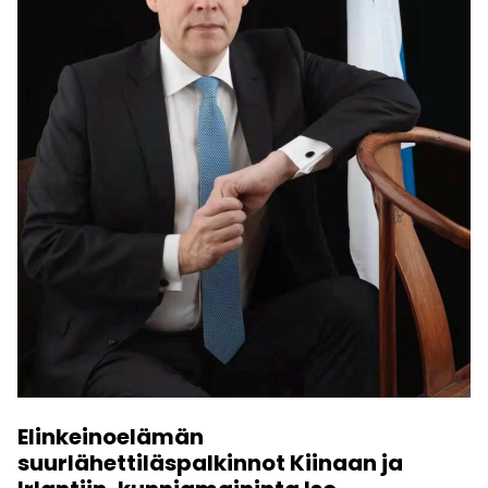
Elinkeinoelämän
suurlähettiläspalkinnot Kiinaan ja