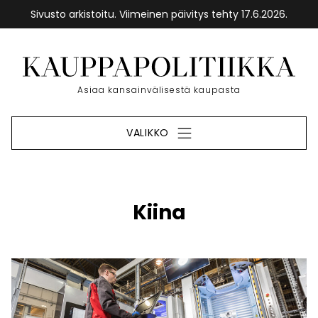
Sivusto arkistoitu. Viimeinen päivitys tehty 17.6.2026.
Siirry
sisältöön
Etusivu
Asiaa kansainvälisestä kaupasta
VALIKKO
Kiina