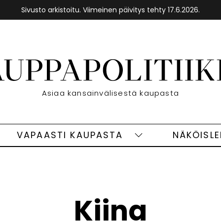
Sivusto arkistoitu. Viimeinen päivitys tehty 17.6.2026.
Etusivu
Asiaa kansainvälisestä kaupasta
VAPAASTI KAUPASTA
NÄKÖISL
eet
Vapaasti
ivut
kaupasta
alasivut
Kiina