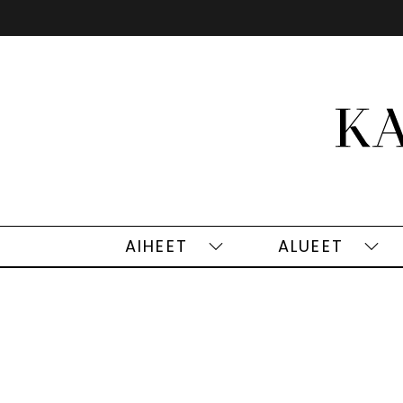
Siirry
sisältöön
AIHEET
ALUEET
Aiheet
Alu
alasivut
alas