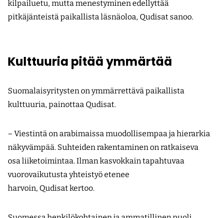
kilpailuetu, mutta menestyminen edellyttää
pitkäjänteistä paikallista läsnäoloa, Qudisat sanoo.
Kulttuuria pitää ymmärtää
Suomalaisyritysten on ymmärrettävä paikallista
kulttuuria, painottaa Qudisat.
– Viestintä on arabimaissa muodollisempaa ja hierarkia
näkyvämpää. Suhteiden rakentaminen on ratkaiseva
osa liiketoimintaa. Ilman kasvokkain tapahtuvaa
vuorovaikutusta yhteistyö etenee
harvoin, Qudisat kertoo.
Suomessa henkilökohtainen ja ammatillinen puoli