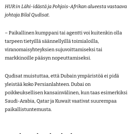
HUR:in Lähi-idästä ja Pohjois-Afrikan alueesta vastaava
johtaja Bilal Qudisat.
– Paikallinen kumppani tai agentti voi kuitenkin olla
tarpeen tietyillä säännellyillä toimialoilla,
viranomaisyhteyksien sujuvoittamiseksi tai
markkinoille pääsyn nopeuttamiseksi.
Qudisat muistuttaa, että Dubain ympäristöä ei pidä
yleistää koko Persianlahteen. Dubai on
poikkeuksellisen kansainvälinen, kun taas esimerkiksi
Saudi-Arabia, Qatar ja Kuwait vaativat suurempaa
paikallistuntemusta.