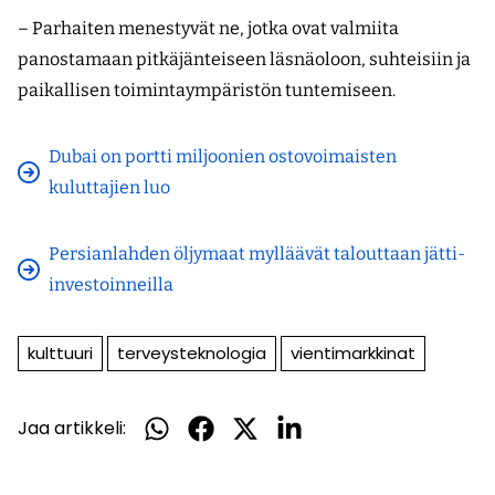
– Parhaiten menestyvät ne, jotka ovat valmiita
panostamaan pitkäjänteiseen läsnäoloon, suhteisiin ja
paikallisen toimintaympäristön tuntemiseen.
Dubai on portti miljoonien ostovoimaisten
kuluttajien luo
Persianlahden öljymaat mylläävät talouttaan jätti-
investoinneilla
kulttuuri
terveysteknologia
vientimarkkinat
Jaa artikkeli:
Jaa
Jaa
Jaa
Jaa
WhatsApissa
Facebookissa
Twitterissä
LinkedInissä