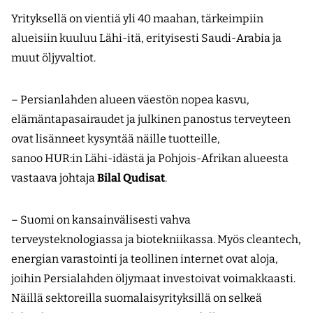
Yrityksellä on vientiä yli 40 maahan, tärkeimpiin
alueisiin kuuluu Lähi-itä, erityisesti Saudi-Arabia ja
muut öljyvaltiot.
– Persianlahden alueen väestön nopea kasvu,
elämäntapasairaudet ja julkinen panostus terveyteen
ovat lisänneet kysyntää näille tuotteille,
sanoo HUR:in Lähi-idästä ja Pohjois-Afrikan alueesta
vastaava johtaja
Bilal Qudisat
.
– Suomi on kansainvälisesti vahva
terveysteknologiassa ja biotekniikassa. Myös cleantech,
energian varastointi ja teollinen internet ovat aloja,
joihin Persialahden öljymaat investoivat voimakkaasti.
Näillä sektoreilla suomalaisyrityksillä on selkeä