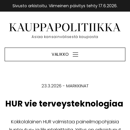
Sivusto arkistoitu. Viimeinen päivitys tehty 17.6.2026.
Siirry
sisältöön
Etusivu
Asiaa kansainvälisestä kaupasta
VALIKKO
23.3.2026
MARKKINAT
HUR vie terveysteknologiaa
Kokkolalainen HUR valmistaa paineilmapohjaisia
kuntoutus- ja liikuntalaitteita. Yritys on erikoistunut