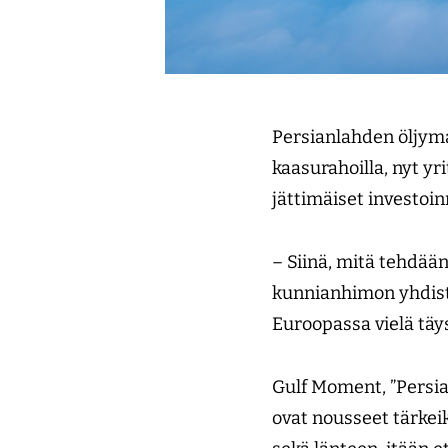
Persianlahden öljyma
kaasurahoilla, nyt yr
jättimäiset investoi
– Siinä, mitä tehdään
kunnianhimon yhdiste
Euroopassa vielä tä
Gulf Moment, ”Persia
ovat nousseet tärkeiks