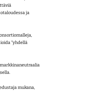
ttäviä
totaloudessa ja
konsortiomalleja,
sioida ”yhdellä
a markkinaneutraalia
sella.
n edustaja mukana,