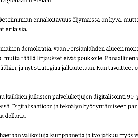
ttä globaaliin etelään.
ketoiminnan ennakoitavuus öljymaissa on hyvä, mutt
t erilaisia.
ismainen demokratia, vaan Persianlahden alueen mona
mutta täällä linjaukset eivät poukkoile. Kansallinen v
än, ja nyt strategiaa jalkautetaan. Kun tavoitteet o
u kaikkien julkisten palveluketjujen digitalisointi 90-
sä. Digitalisaatioon ja tekoälyn hyödyntämiseen pan
a dollaria.
 haetaan valikoituja kumppaneita ja työ jatkuu myös 