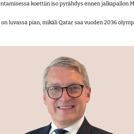
entamisessa koettiin iso pyrähdys ennen jalkapallon 
on luvassa pian, mikäli Qatar saa vuoden 2036 olymp