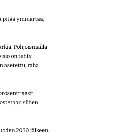
a pitää ymmärtää,
rkia. Pohjoismailla
isio on tehty
n asetettu, raha
prosenttisesti
ostetaan siihen
vuoden 2030 jälkeen.