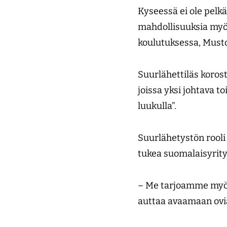
Kyseessä ei ole pelkä
mahdollisuuksia myös
koulutuksessa, Must
Suurlähettiläs korost
joissa yksi johtava t
luukulla”.
Suurlähetystön rooli
tukea suomalaisyrity
– Me tarjoamme myös 
auttaa avaamaan ovi