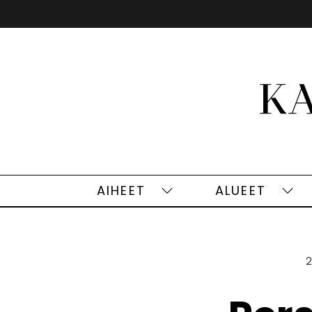
Siirry
sisältöön
AIHEET
ALUEET
Aiheet
Alu
alasivut
alas
2