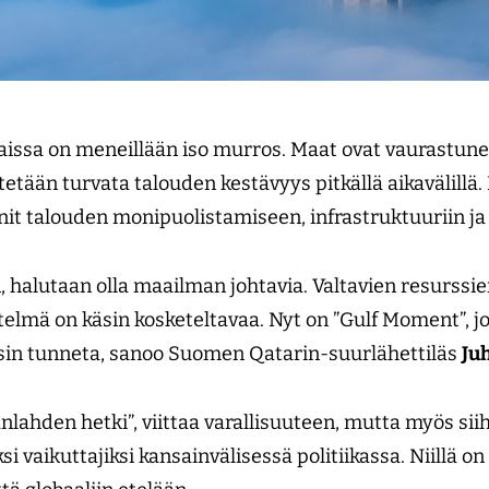
issa on meneillään iso murros. Maat ovat vaurastuneet
itetään turvata talouden kestävyys pitkällä aikavälillä
nnit talouden monipuolistamiseen, infrastruktuuriin j
, halutaan olla maailman johtavia. Valtavien resurssie
lmä on käsin kosketeltavaa. Nyt on ”Gulf Moment”, jo
ysin tunneta, sanoo Suomen Qatarin-suurlähettiläs
Ju
nlahden hetki”, viittaa varallisuuteen, mutta myös sii
i vaikuttajiksi kansainväli­sessä politiikassa. Niillä o