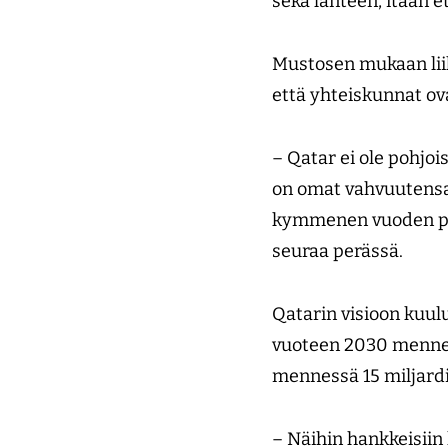
sekä länteen, itään e
Mustosen mukaan lii
että yhteiskunnat ova
– Qatar ei ole pohjo
on omat vahvuutensa, 
kymmenen vuoden pääh
seuraa perässä.
Qatarin visioon kuulu
vuoteen 2030 mennes
mennessä 15 miljardi
– Näihin hankkeisiin