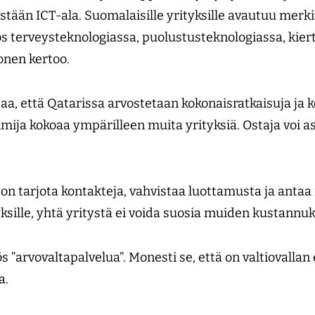
stään ICT-ala. Suomalaisille yrityksille avautuu merki
 terveysteknologiassa, puolustusteknologiassa, kier
onen kertoo.
aa, että Qatarissa arvostetaan kokonaisratkaisuja ja 
oimija kokoaa ympärilleen muita yrityksiä. Ostaja voi a
 on tarjota kontakteja, vahvistaa luottamusta ja anta
ksille, yhtä yritystä ei voida suosia muiden kustannuk
”arvovaltapalvelua”. Monesti se, että on valtiovalla
a.