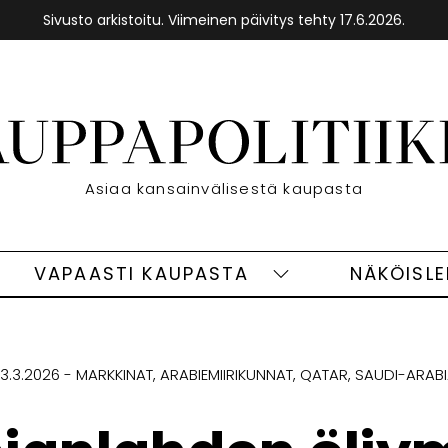
Sivusto arkistoitu. Viimeinen päivitys tehty 17.6.2026.
Etusivu
Asiaa kansainvälisestä kaupasta
VAPAASTI KAUPASTA
NÄKÖISL
eet
Vapaasti
ivut
kaupasta
alasivut
3.3.2026
MARKKINAT
ARABIEMIIRIKUNNAT
QATAR
SAUDI-ARAB