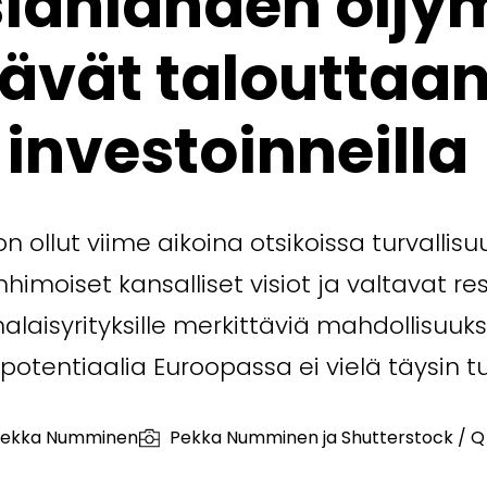
sianlahden öljy
ävät talouttaan 
investoinneilla
on ollut viime aikoina otsikoissa turvallis
nhimoiset kansalliset visiot ja valtavat re
laisyrityksille merkittäviä mahdollisuuks
 potentiaalia Euroopassa ei vielä täysin t
ekka Numminen
Pekka Numminen ja Shutterstock / Q