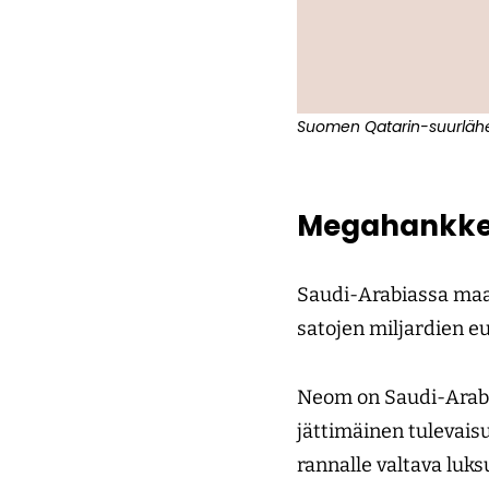
Suomen Qatarin-suurlähe
Megahankkeid
Saudi-Arabiassa maan
satojen miljardien e
Neom on Saudi-Arab
jättimäinen tulevai
rannalle valtava luk