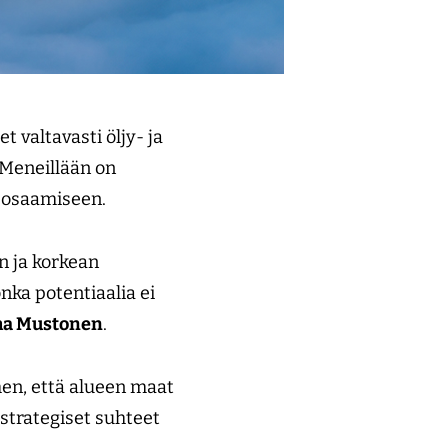
 valtavasti öljy- ja
. Meneillään on
a osaamiseen.
n ja korkean
nka potentiaalia ei
ha Mustonen
.
hen, että alueen maat
n strategiset suhteet