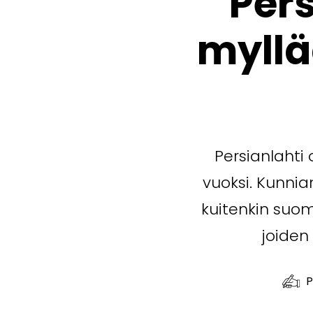
Per
myllä
Persianlahti 
vuoksi. Kunnia
kuitenkin suoma
joiden
P