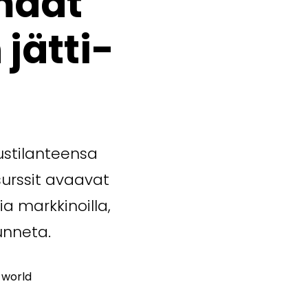
maat
jätti-
uustilanteensa
surssit avaavat
ia markkinoilla,
unneta.
 world