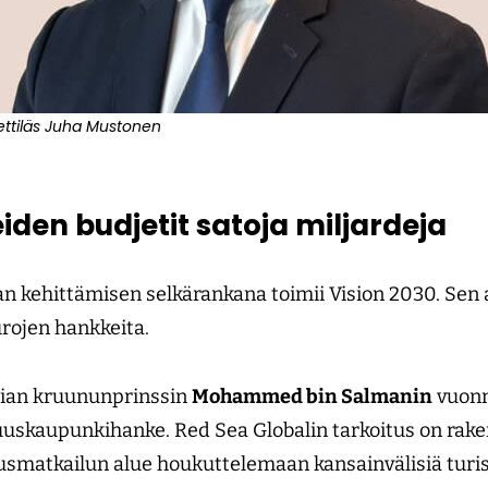
ttiläs Juha Mustonen
en budjetit satoja miljardeja
 kehittämisen selkärankana toimii Vision 2030. Sen a
urojen hankkeita.
ian kruununprinssin
Mohammed bin Salmanin
vuonn
suuskaupunkihanke. Red Sea Globalin tarkoitus on ra
susmatkailun alue houkuttelemaan kansainvälisiä turis