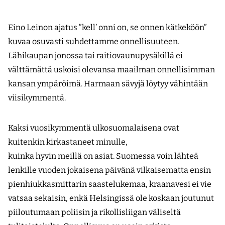
Eino Leinon ajatus ”kell’ onni on, se onnen kätkeköön”
kuvaa osuvasti suhdettamme onnellisuuteen.
Lähikaupan jonossa tai raitiovaunupysäkillä ei
välttämättä uskoisi olevansa maailman onnellisimman
kansan ympäröimä. Harmaan sävyjä löytyy vähintään
viisikymmentä.
Kaksi vuosikymmentä ulkosuomalaisena ovat
kuitenkin kirkastaneet minulle,
kuinka hyvin meillä on asiat. Suomessa voin lähteä
lenkille vuoden jokaisena päivänä vilkaisematta ensin
pienhiukkasmittarin saastelukemaa, kraanavesi ei vie
vatsaa sekaisin, enkä Helsingissä ole koskaan joutunut
piiloutumaan poliisin ja rikollisliigan väliseltä