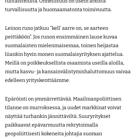
tulitaistelulta. Onnellisuus on usein arkista
turvallisuutta ja huomaamatonta toimivuutta.
Leinon runo jatkuu ”kell’ aarre on, se aarteen
peittäköön”. Jos runon ensimmäinen lause kuvaa
suomalaisten mielenmaisemaa, toinen heijastaa
liiankin hyvin monen suomalaisyrityksen ajattelua.
Meillä on poikkeuksellista osaamista useilla aloilla,
mutta kasvu- ja kansainvälistymishaluttomuus vaivaa
edelleen yrityskenttäämme.
Epäröinti on ymmärrettävää. Maailmanpoliittinen
tilanne on murroksessa, ja uudet markkinat voivat
näyttää turhankin jännittäviltä. Suuryritykset
paikkaavat epävarmuutta rekrytoimalla
geopoliittisesti kokeneita johtajia suoraan