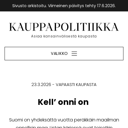
Sivusto arkistoitu. Viimeinen päivitys tehty 17.6.2026.
Siirry
sisältöön
Etusivu
Asiaa kansainvälisestä kaupasta
VALIKKO
23.3.2026
VAPAASTI KAUPASTA
Kell’ onni on
Suomi on yhdeksättä vuotta peräkkäin maailman
onnellisin maa. Listan kärjessä ovat toisetkin