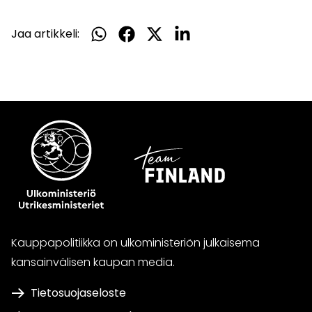
Jaa artikkeli:
Jaa
Jaa
Jaa
Jaa
WhatsApissa
Facebookissa
Twitterissä
LinkedInissä
Kauppapolitiikka on ulkoministeriön julkaisema
kansainvälisen kaupan media.
Tietosuojaseloste