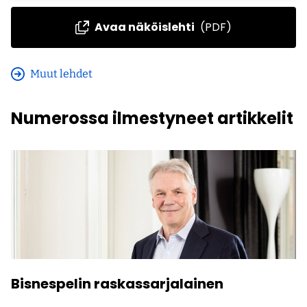
Avaa näköislehti
(PDF)
Muut lehdet
Numerossa ilmestyneet artikkelit
Bisnespelin raskassarjalainen