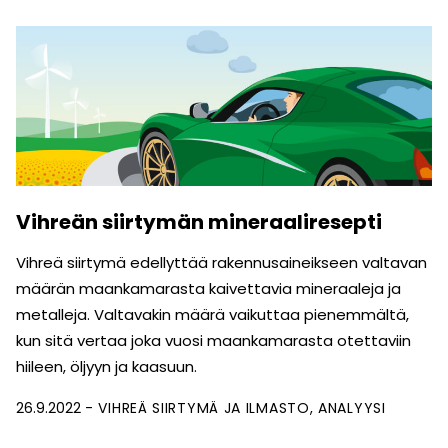
Vihreän siirtymän mineraaliresepti
Vihreä siirtymä edellyttää rakennus­aineikseen valtavan
määrän maan­kamarasta kaivettavia mineraaleja ja
metalleja. Valtavakin määrä vaikuttaa pienemmältä,
kun sitä vertaa joka vuosi maankamarasta otettaviin
hiileen, öljyyn ja kaasuun.
26.9.2022
VIHREÄ SIIRTYMÄ JA ILMASTO
ANALYYSI