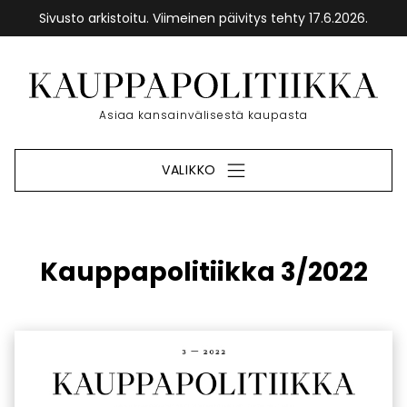
Sivusto arkistoitu. Viimeinen päivitys tehty 17.6.2026.
Siirry
sisältöön
Etusivu
Asiaa kansainvälisestä kaupasta
VALIKKO
Kauppapolitiikka 3/2022