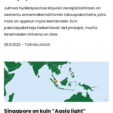
Julmaa hyökkäyssotaa käyvää Venäjää kohtaan on
asetettu ennennäkemättömiä talouspakotteita, joita
maa on oppinut myös kiertämään. EU:n
pakotepaketteja heikentävät siirtymäajat, mutta
länsimaiden rintama on tiivis.
26.9.2022
TURVALLISUUS
Singapore on kuin ”Aasia light”