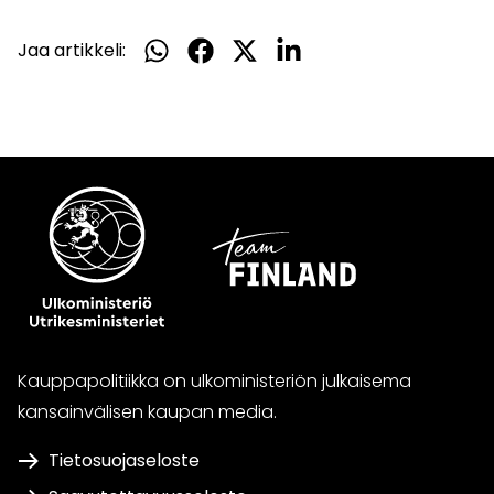
Jaa artikkeli:
Jaa
Jaa
Jaa
Jaa
WhatsApissa
Facebookissa
Twitterissä
LinkedInissä
Kauppapolitiikka on ulkoministeriön julkaisema
kansainvälisen kaupan media.
Tietosuojaseloste