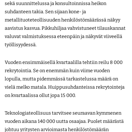
sekä suunnittelussa ja konsultoinnissa heikon
suhdanteen takia. Sen sijaan kone- ja
metallituoteteollisuuden henkilöstömäärässä näkyy
aavistus kasvua. Pikkuhiljaa vahvistuneet tilauskannat
valuvat valmistuksessa eteenpäin ja näkyvät viiveellä
työllisyydessä.
Vuoden ensimmäisellä kvartaalilla tehtiin reilu 8 000
rekrytointia. Se on enemmän kuin viime vuoden
lopulla, mutta pidemmässä tarkastelussa määrä on
vielä melko matala. Huippusuhdanteissa rekrytointeja
on kvartaalissa ollut jopa 15 000.
Teknologiateollisuus tarvitsee seuraavan kymmenen
vuoden aikana 140 000 uutta osaajaa. Puolet määrästä
johtuu yritysten arvioimasta henkilöstömäärän