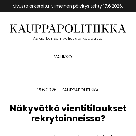
Sivusto arkistoitu. Viimeinen päivitys tehty 17.6.2026.
Siirry
sisältöön
Etusivu
Asiaa kansainvälisestä kaupasta
VALIKKO
15.6.2026
KAUPPAPOLITIIKKA
Näkyvätkö vientitilaukset
rekrytoinneissa?