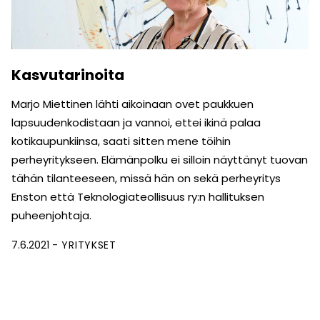
Kasvutarinoita
Marjo Miettinen lähti aikoinaan ovet paukkuen
lapsuuden­kodistaan ja vannoi, ettei ikinä palaa
kotikaupunkiinsa, saati sitten mene töihin
perheyritykseen. Elämänpolku ei silloin näyttänyt tuovan
tähän tilanteeseen, missä hän on sekä perheyritys
Enston että Teknologiateollisuus ry:n hallituksen
puheenjohtaja.
7.6.2021
YRITYKSET