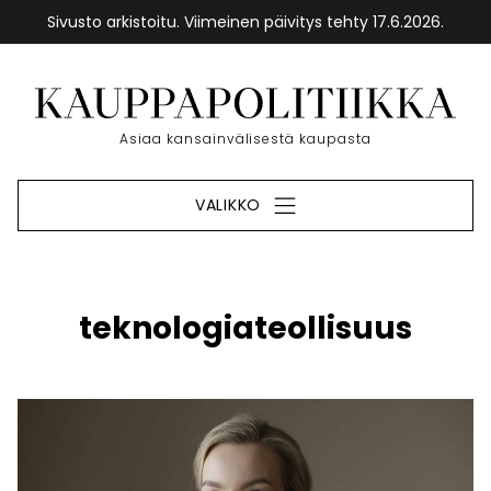
Sivusto arkistoitu. Viimeinen päivitys tehty 17.6.2026.
Siirry
sisältöön
Etusivu
Asiaa kansainvälisestä kaupasta
VALIKKO
teknologiateollisuus