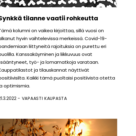
Synkkä tilanne vaatii rohkeutta
Tämä kolumni on vaikea kirjoittaa, sillä vuosi on
alkanut hyvin vaihtelevissa merkeissä. Covid-19-
pandemiaan liittyneitä rajoituksia on purettu eri
puolilla. Kanssakäyminen ja liikkuvuus ovat
lisääntyneet, työ- ja lomamatkoja varataan.
Kauppatilastot ja tilauskannat näyttivät
positiivisilta. Kaikki tämä puoltaisi positiivista otetta
ja optimismia.
21.3.2022
VAPAASTI KAUPASTA