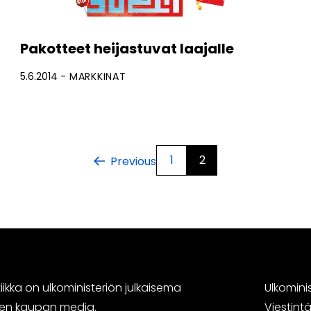
Pakotteet heijastuvat laajalle
5.6.2014
MARKKINAT
1
2
Previous
ikka on ulkoministeriön julkaisema
Ulkomini
sen kaupan media.
Viestin