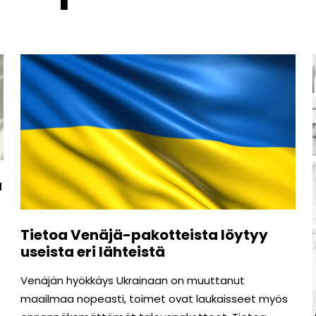
a
Tietoa Venäjä-pakotteista löytyy
useista eri lähteistä
Venäjän hyökkäys Ukrainaan on muuttanut
maailmaa nopeasti, toimet ovat laukaisseet myös