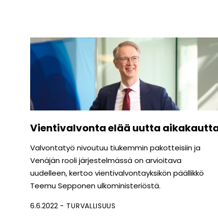
Vientivalvonta elää uutta aikakautt
Valvontatyö nivoutuu tiukemmin pakotteisiin ja
Venäjän rooli järjestelmässä on arvioitava
uudelleen, kertoo vienti­valvontayksikön päällikkö
Teemu Sepponen ulkoministeriöstä.
6.6.2022
TURVALLISUUS