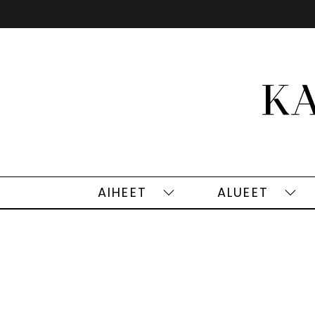
Siirry
sisältöön
AIHEET
ALUEET
Aiheet
Alu
alasivut
alas