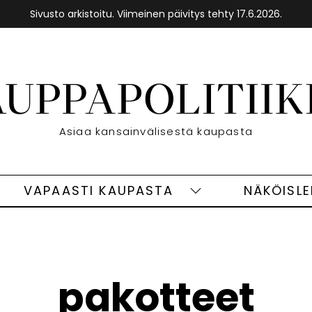
Sivusto arkistoitu. Viimeinen päivitys tehty 17.6.2026.
Etusivu
Asiaa kansainvälisestä kaupasta
VAPAASTI KAUPASTA
NÄKÖISL
eet
Vapaasti
ivut
kaupasta
alasivut
pakotteet