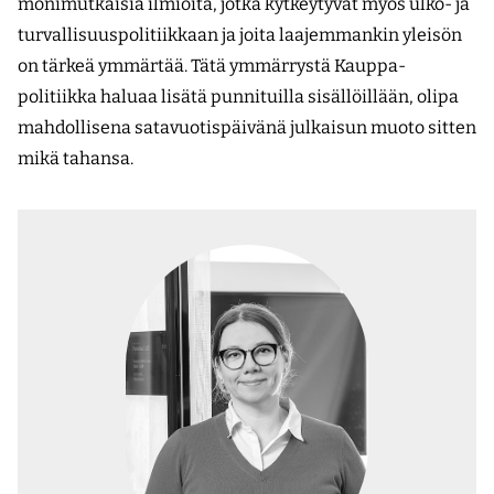
monimutkaisia ilmiöitä, jotka kytkeytyvät myös ulko- ja
turvallisuuspolitiikkaan ja joita laajemmankin yleisön
on tärkeä ymmärtää. Tätä ymmärrystä Kauppa­
politiikka haluaa lisätä punnituilla sisällöillään, olipa
mahdollisena satavuotispäivänä julkaisun muoto sitten
mikä tahansa.