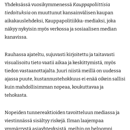
Yhdeksässä vuosikymmenessä
Kauppapoliittisia
tiedoituksia
on muuttunut kansainvälisen kaupan
aikakauslehdeksi, Kauppapolitiikka-mediaksi, joka
näkyy nykyisin myös verkossa ja sosiaalisen median
kanavissa.
Rauhassa ajateltu, sujuvasti kirjoitettu ja taitavasti
visualisoitu tieto vaatii aikaa ja keskittymistä, myös
tiedon vastaanottajalta. Juuri niistä meillä on uudessa
ajassa puute, kustannustehokkuus ei enää oikein sallisi
kuin mahdollisimman nopeaa, koukuttavaa ja
tehokasta.
Nopeiden tunnereaktioiden tavoitteluun mediassa ja
viestinnässä sisältyy riskejä. Ilman laajempaa
ymmärrystä asiayhteyksistä, meihin on helpompi