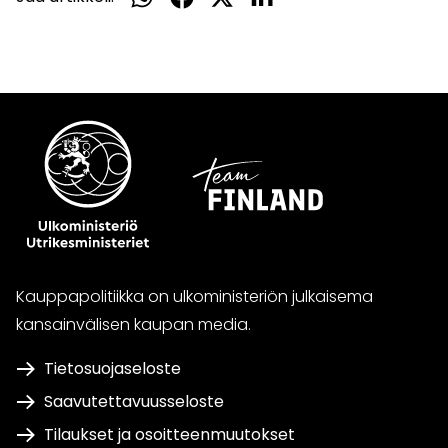
WhatsApissa
Facebookissa
Twitterissä
LinkedInissä
Kauppapolitiikka on ulkoministeriön julkaisema
kansainvälisen kaupan media.
Tietosuojaseloste
Saavutettavuusseloste
Tilaukset ja osoitteenmuutokset