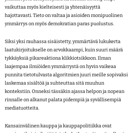
vaikuttaa myös kielteisesti ja yhtenäisyyttä
hajottavasti. Tieto on valtaa ja asioiden monipuolinen
ymmärrys on myös demokratian paras puolustus.
Siksi yksi rauhassa sisäistetty, ymmärtävä lukukerta
laatukirjoitukselle on arvokkaampi, kuin suuri määrä
tykkäyksiä pikareaktiona klikki­otsikkoon. Ilman
laajempaa ilmiöiden ymmärrystä on hyvin vaikeaa
punnita tietotulvasta algoritmien juuri meille sopivaksi
laskemaa sisältöä ja suhteuttaa sitä muuhun
kontekstiin. Onneksi tässäkin ajassa helpon ja nopean
rinnalle on alkanut palata pidempiä ja syvällisempiä
mediatuotteita.
Kansainvälinen kauppa ja kauppapolitiikka ovat