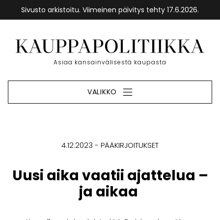
Sivusto arkistoitu. Viimeinen päivitys tehty 17.6.2026.
Siirry
sisältöön
Etusivu
Asiaa kansainvälisestä kaupasta
VALIKKO
4.12.2023
PÄÄKIRJOITUKSET
Uusi aika vaatii ajattelua –
ja aikaa