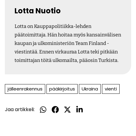
Lotta Nuotio
Lotta on Kauppapolitiikka-lehden
päätoimittaja. Hän hoitaa myös kansainvälisen
kaupan ja ulkoministeriön Team Finland -
viestintää. Ennen virkauraa Lotta teki pitkään
toimittajan töitä ulkomailta, pääosin Turkista.
jälleenrakennus
pääkirjoitus
Ukraina
vienti
Jaa artikkeli:
Jaa
Jaa
Jaa
Jaa
WhatsApissa
Facebookissa
Twitterissä
LinkedInissä