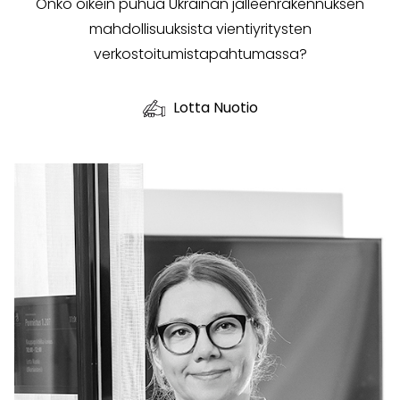
Onko oikein puhua Ukrainan jälleenrakennuksen
mahdolli­suuksista vientiyritysten
verkostoitumistapahtumassa?
Lotta Nuotio