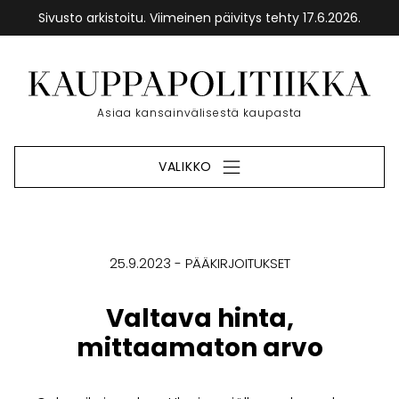
Sivusto arkistoitu. Viimeinen päivitys tehty 17.6.2026.
Siirry
sisältöön
Etusivu
Asiaa kansainvälisestä kaupasta
VALIKKO
25.9.2023
PÄÄKIRJOITUKSET
Valtava hinta,
mittaamaton arvo