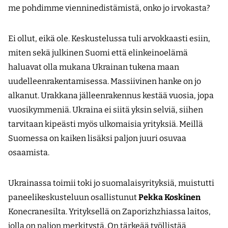
me pohdimme vienninedistämistä, onko jo irvokasta?
Ei ollut, eikä ole. Keskustelussa tuli arvokkaasti esiin,
miten sekä julkinen Suomi että elinkeinoelämä
haluavat olla mukana Ukrainan tukena maan
uudelleenrakentamisessa. Massiivinen hanke on jo
alkanut. Urakkana jälleenrakennus kestää vuosia, jopa
vuosikymmeniä. Ukraina ei siitä yksin selviä, siihen
tarvitaan kipeästi myös ulkomaisia yrityksiä. Meillä
Suomessa on kaiken lisäksi paljon juuri osuvaa
osaamista.
Ukrainassa toimii toki jo suomalaisyrityksiä, muistutti
paneelikeskusteluun osallistunut
Pekka Koskinen
Konecranesilta. Yrityksellä on Zaporizhzhiassa laitos,
jolla on paljon merkitystä. On tärkeää työllistää