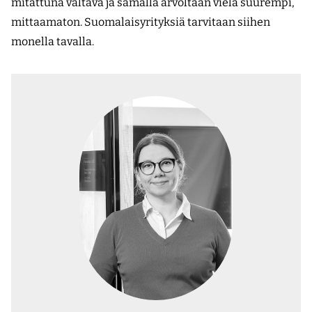
mitattuna valtava ja samalla arvoltaan vielä suurempi,
mittaamaton. Suomalaisyrityksiä tarvitaan siihen
monella tavalla.