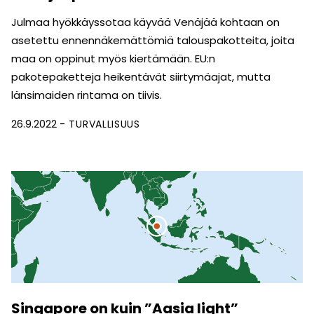
Julmaa hyökkäyssotaa käyvää Venäjää kohtaan on
asetettu ennennäkemättömiä talouspakotteita, joita
maa on oppinut myös kiertämään. EU:n
pakotepaketteja heikentävät siirtymäajat, mutta
länsimaiden rintama on tiivis.
26.9.2022
TURVALLISUUS
Singapore on kuin ”Aasia light”