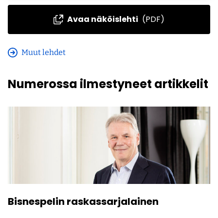
Avaa näköislehti
(PDF)
Muut lehdet
Numerossa ilmestyneet artikkelit
Bisnespelin raskassarjalainen