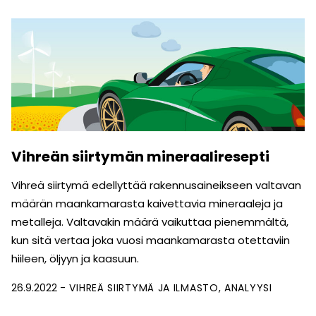
Vihreän siirtymän mineraaliresepti
Vihreä siirtymä edellyttää rakennus­aineikseen valtavan
määrän maan­kamarasta kaivettavia mineraaleja ja
metalleja. Valtavakin määrä vaikuttaa pienemmältä,
kun sitä vertaa joka vuosi maankamarasta otettaviin
hiileen, öljyyn ja kaasuun.
26.9.2022
VIHREÄ SIIRTYMÄ JA ILMASTO
ANALYYSI