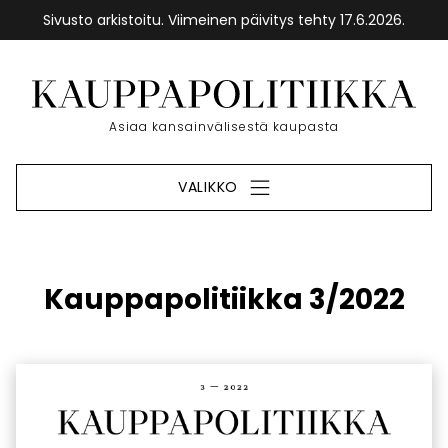
Sivusto arkistoitu. Viimeinen päivitys tehty 17.6.2026.
Siirry
sisältöön
Etusivu
Asiaa kansainvälisestä kaupasta
VALIKKO
Kauppapolitiikka 3/2022