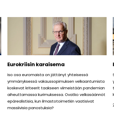
Eurokriisin karaisema
Iso osa euromaista on jättänyt yhteisessä
ymmärryksessä vakaussopimuksen velkaantumista
koskevat kriteerit taakseen viimeistään pandemian
aiheuttamassa kurimuksessa. Ovatko velkasäännöt
epärealistisia, kun ilmastotoimetkin vaatisivat
massiivisia panostuksia?