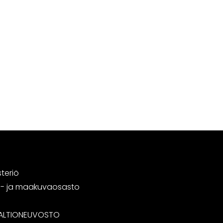
steriö
tä- ja maakuvaosasto
ALTIONEUVOSTO