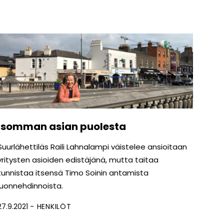
Isomman asian puolesta
Suurlähettiläs Raili Lahnalampi väistelee ansioitaan
yritysten asioiden edistäjänä, mutta taitaa
tunnistaa itsensä Timo Soinin antamista
luonnehdinnoista.
27.9.2021
HENKILÖT