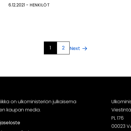
6.12.2021
HENKILÖT
1
2
Next
ikka on ulkoministeriön julkaisema
Ulkomini
sen kaupan media.
Viestin
PL 176
jaseloste
00023 V