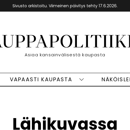
Sivusto arkistoitu. Viimeinen päivitys tehty 17.6.2026.
Etusivu
Asiaa kansainvälisestä kaupasta
VAPAASTI KAUPASTA
NÄKÖISL
eet
Vapaasti
ivut
kaupasta
alasivut
Lähikuvassa