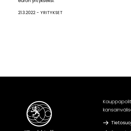
euron yritykseksi.
21.3.2022
YRITYKSET
Kauppapoliti
kansainväli
Tietosuo