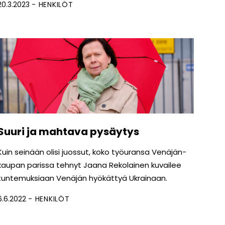
20.3.2023
HENKILÖT
Suuri ja mahtava pysäytys
Kuin seinään olisi juossut, koko työuransa Venäjän-
kaupan parissa tehnyt Jaana Rekolainen kuvailee
tuntemuksiaan Venäjän hyökättyä Ukrainaan.
6.6.2022
HENKILÖT