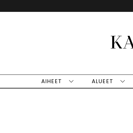
Siirry
sisältöön
AIHEET
ALUEET
Aiheet
Alu
alasivut
alas