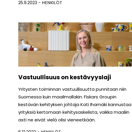
25.9.2023
HENKILÖT
Vastuullisuus on kestävyyslaji
Yritysten toiminnan vastuullisuutta punnitaan niin
Suomessa kuin maailmallakin. Fiskars Groupin
kestävän kehityksen johtaja Kati Ihamäki kannustaa
yrityksiä kertomaan kehitysaskelista, vaikka maaliin
asti ne eivät vielä olisi vieneetkään.
6.12.2022
HENKILÖT