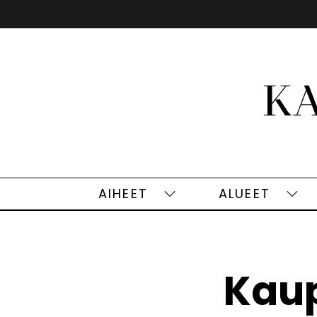
Siirry
sisältöön
AIHEET
ALUEET
Aiheet
Alu
alasivut
alas
Kaup