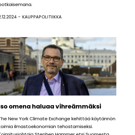
potkaisemana.
2.12.2024
KAUPPAPOLITIIKKA
Iso omena haluaa vihreämmäksi
The New York Climate Exchange kehittää käytännön
toimia ilmastoekonomian tehostamiseksi.
Toimitusjohtaja Stephen Hammer etsi Suomesta