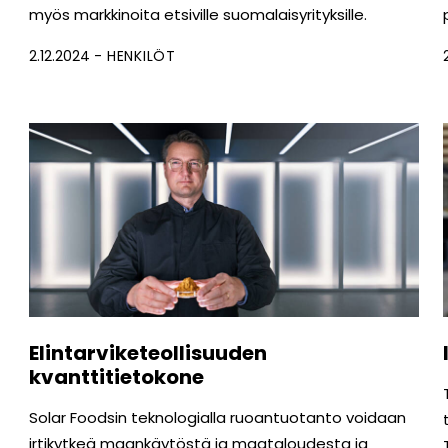
myös markkinoita etsiville suomalaisyrityksille.
2.12.2024
HENKILÖT
Elintarviketeollisuuden
kvanttitietokone
Solar Foodsin teknologialla ruoantuotanto voidaan
irtikytkeä maankäytöstä ja maataloudesta ja