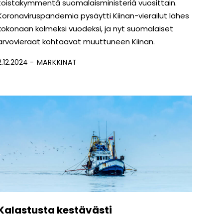
toistakymmentä suomalaisministeriä vuosittain.
Koronaviruspandemia pysäytti Kiinan-vierailut lähes
kokonaan kolmeksi vuodeksi, ja nyt suomalaiset
arvovieraat kohtaavat muuttuneen Kiinan.
2.12.2024
MARKKINAT
Kalastusta kestävästi