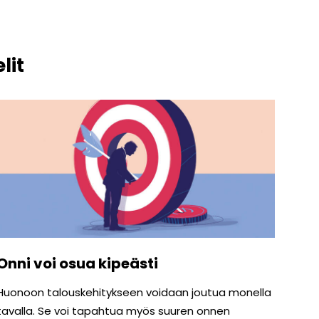
lit
Onni voi osua kipeästi
Huonoon talouskehitykseen voidaan joutua monella
tavalla. Se voi tapahtua myös suuren onnen