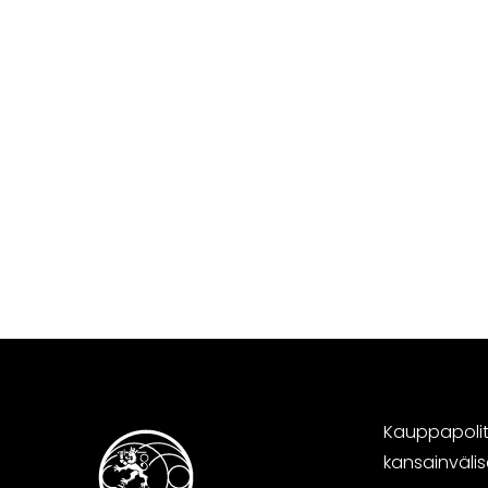
Kauppapoliti
kansainväli