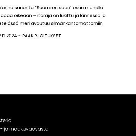
V anha sanonta ”Suomi on saari” osuu monella
tapaa oikeaan – itäraja on lukittu ja lännessä ja
etelässä meri avautuu silmänkantamattomiin.
2.12.2024
PÄÄKIRJOITUKSET
steriö
tä- ja maakuvaosasto