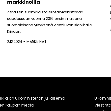
markkinoilla
Atria teki suomalaista elintarvikehistoriaa
saadessaan vuonna 2016 ensimmäisenä
suomalaisena yrityksenä vientiluvan sianlihalle
Kiinaan.
2.12.2024
MARKKINAT
ikka on ulkoministeriön julkaisema
Ulkomini
sen kaupan media.
Viestin