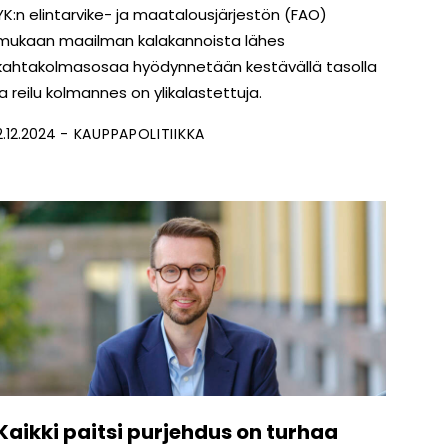
YK:n elintarvike- ja maatalousjärjestön (FAO)
mukaan maailman kalakannoista lähes
kahtakolmasosaa hyödynnetään kestävällä tasolla
ja reilu kolmannes on ylikalastettuja.
2.12.2024
KAUPPAPOLITIIKKA
Kaikki paitsi purjehdus on turhaa