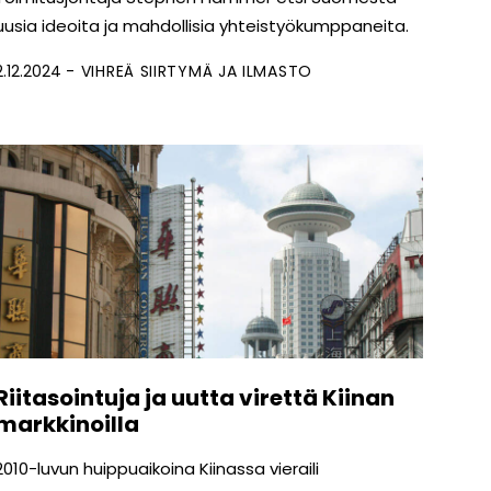
uusia ideoita ja mahdollisia yhteistyökumppaneita.
2.12.2024
VIHREÄ SIIRTYMÄ JA ILMASTO
Riitasointuja ja uutta virettä Kiinan
markkinoilla
2010-luvun huippuaikoina Kiinassa vieraili