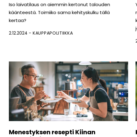
Iso laivatilaus on aiemmin kertonut talouden
käänteestä. Toimiiko sama kehityskulku tällä
kertaa?
2.12.2024
KAUPPAPOLITIIKKA
Menestyksen resepti Kiinan