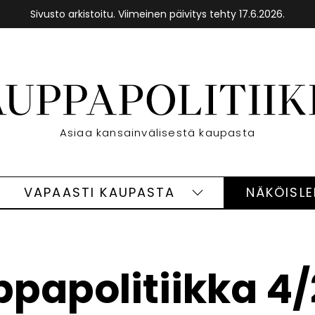
Sivusto arkistoitu. Viimeinen päivitys tehty 17.6.2026.
Etusivu
Asiaa kansainvälisestä kaupasta
VAPAASTI KAUPASTA
NÄKÖISL
eet
Vapaasti
ivut
kaupasta
alasivut
papolitiikka 4