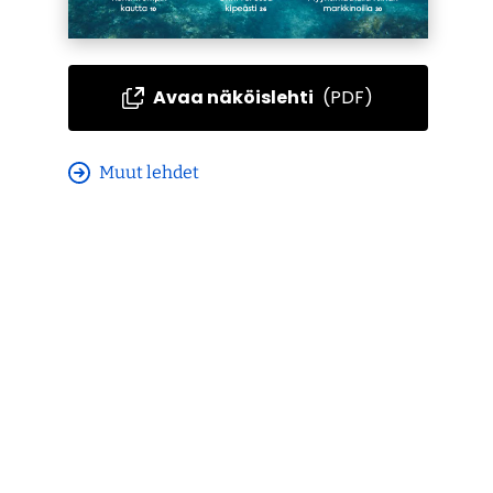
Avaa näköislehti
(PDF)
Muut lehdet