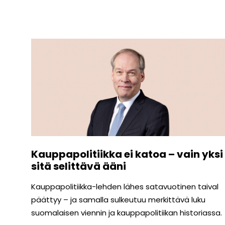
Kauppapolitiikka ei katoa – vain yksi
sitä selittävä ääni
Kauppapolitiikka-lehden lähes satavuotinen taival
päättyy – ja samalla sulkeutuu merkittävä luku
suomalaisen viennin ja kauppapolitiikan historiassa.