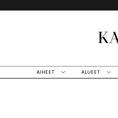
Siirry
sisältöön
AIHEET
ALUEET
Aiheet
Alu
alasivut
alas