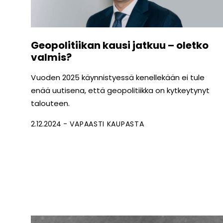
Geopolitiikan kausi jatkuu – oletko
valmis?
V uoden 2025 käynnistyessä kenellekään ei tule
enää uutisena, että geopolitiikka on kytkeytynyt
talouteen.
2.12.2024
VAPAASTI KAUPASTA