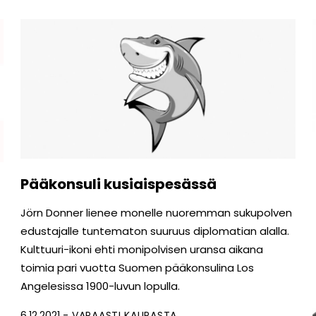
Pääkonsuli kusiaispesässä
Jörn Donner lienee monelle nuoremman sukupolven
edustajalle tuntematon suuruus diplomatian alalla.
Kulttuuri-ikoni ehti monipolvisen uransa aikana
toimia pari vuotta Suomen pääkonsulina Los
Angelesissa 1900-luvun lopulla.
6.12.2021
VAPAASTI KAUPASTA