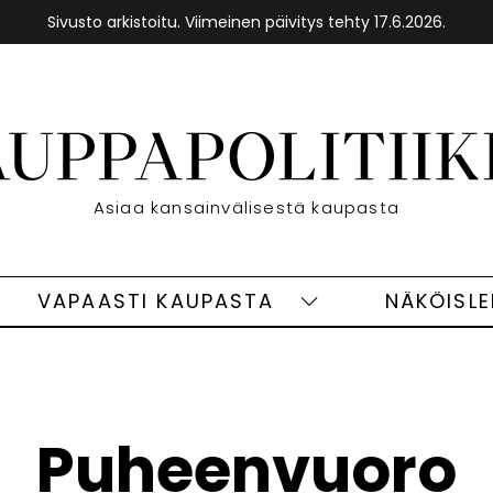
Sivusto arkistoitu. Viimeinen päivitys tehty 17.6.2026.
Etusivu
Asiaa kansainvälisestä kaupasta
VAPAASTI KAUPASTA
NÄKÖISL
eet
Vapaasti
ivut
kaupasta
alasivut
Puheenvuoro