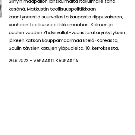
Siirryin maapallon länsikulmalta itäkulmalle tänä
kesänä. Matkustin teollisuuspolitiikkaan
kääntyneestä suurvallasta kaupasta riippuvaiseen,
vanhaan teollisuuspolitiikkamaahan. Kolmen ja
puolen vuoden Yhdysvallat-vuoristoratarynkytyksen
jälkeen katson kauppamaailmaa Etelä-Koreasta,
Soulin täysien katujen yläpuolelta, 18. kerroksesta.
26.9.2022
VAPAASTI KAUPASTA
a