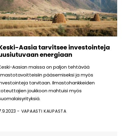
Keski-Aasia tarvitsee investointeja
uusiutuvaan energiaan
Keski-Aasian maissa on paljon tehtävää
ilmastotavoitteisiin pääsemiseksi ja myös
investointeja tarvitaan. Ilmastohankkeiden
toteuttajien joukkoon mahtuisi myös
suomalaisyrityksiä.
7.9.2023
VAPAASTI KAUPASTA