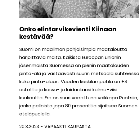
Onko elintarvikevienti Kiinaan
kestävää?
Suomi on maailman pohjoisimpia maataloutta
harjoittavia maita. Kaikista Euroopan unionin
jäsenmaista Suomessa on pienin maatalouden
pinta-ala ja vastaavasti suurin metsäala suhteess
koko pinta-alaan. Vuoden keskilämpötila on +3
astetta ja kasvu- ja laidunkausi kolme–viisi
kuukautta. Ero on suuri verrattuna vaikkapa Ruotsiin,
jonka pelloista jopa 80 prosenttia sijaitsee Suomen
eteläpuolella.
20.3.2023
VAPAASTI KAUPASTA