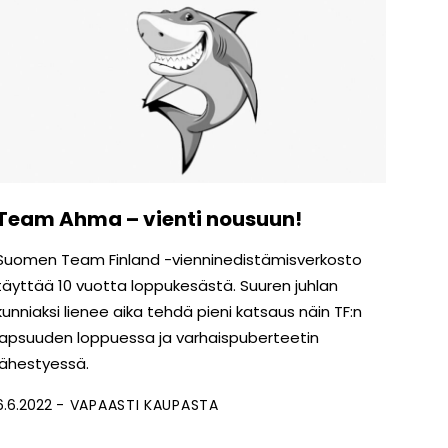
Team Ahma – vienti nousuun!
Suomen Team Finland -viennin­edistämisverkosto
täyttää 10 vuotta loppu­kesästä. Suuren juhlan
kunniaksi lienee aika tehdä pieni katsaus näin TF:n
lapsuuden loppuessa ja varhaispuberteetin
lähestyessä.
6.6.2022
VAPAASTI KAUPASTA