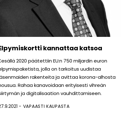
Elpymiskortti kannattaa katsoa
Kesällä 2020 päätettiin EU:n 750 miljardin euron
elpymispaketista, jolla on tarkoitus uudistaa
jäsenmaiden rakenteita ja avittaa korona-alhosta
nousua. Rahaa kanavoidaan erityisesti vihreän
siirtymän ja digitalisaation vauhdittamiseen.
27.9.2021
VAPAASTI KAUPASTA