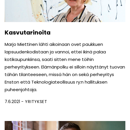
Kasvutarinoita
Marjo Miettinen lähti aikoinaan ovet paukkuen
lapsuuden­kodistaan ja vannoi, ettei ikinä palaa
kotikaupunkiinsa, saati sitten mene töihin
perheyritykseen. Elämänpolku ei silloin näyttänyt tuovan
tähän tilanteeseen, missä hän on sekä perheyritys
Enston että Teknologiateollisuus ry:n hallituksen
puheenjohtaja.
7.6.2021
YRITYKSET