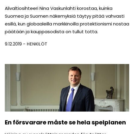
Alivaltiosihteeri Nina Vaskunlahti korostaa, kuinka
Suomea ja Suomen näkemyksiä täytyy pitää vahvasti
esillä, kun globaaleilla markkinoilla protektionismi nostaa
päätään ja kauppasodista on tullut totta.
9.12.2019
HENKILÖT
En försvarare måste se hela spelplanen