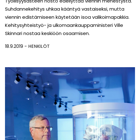
Työllisyysasteen nosto edellyttää viennin menestystä.
Suhdannekehitys uhkaa kääntyä vastaiseksi, mutta
viennin edistämiseen käytetään isoa valikoimapakkia.
Kehitysyhteistyö- ja ulkomaankauppaministeri Ville
Skinnari nostaa keskiöön osaamisen.
18.9.2019
HENKILÖT