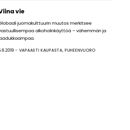
Viina vie
Globaali juomakulttuurin muutos merkitsee
vastuullisempaa alkoholinkäyttöä – vähemmän ja
laadukkaampaa.
5.6.2019
VAPAASTI KAUPASTA
PUHEENVUORO