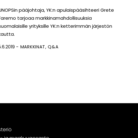
UNOPSin pääjohtaja, YK:n apulaispääsihteeri Grete
Faremo tarjoaa markkinamahdollisuuksia
suomalaisille yrityksille YK:n ketterimmän järjestön
kautta.
5.6.2019
MARKKINAT
Q&A
steriö