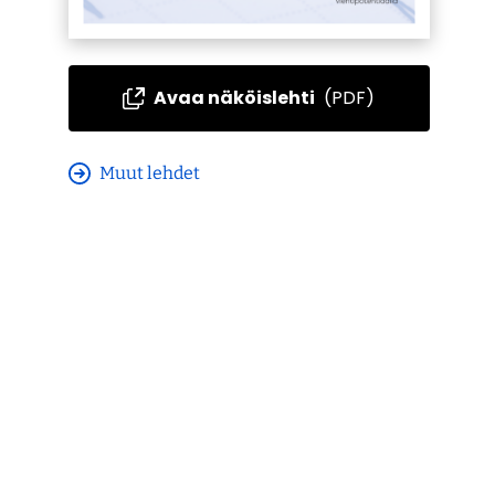
Avaa näköislehti
(PDF)
Muut lehdet