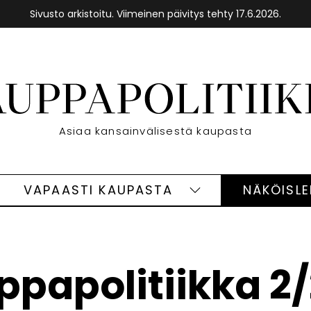
Sivusto arkistoitu. Viimeinen päivitys tehty 17.6.2026.
Etusivu
Asiaa kansainvälisestä kaupasta
VAPAASTI KAUPASTA
NÄKÖISL
eet
Vapaasti
ivut
kaupasta
alasivut
papolitiikka 2