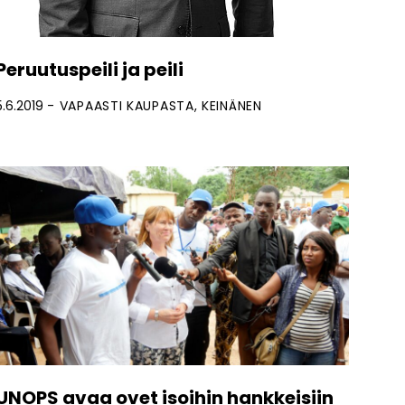
Peruutuspeili ja peili
5.6.2019
VAPAASTI KAUPASTA
KEINÄNEN
UNOPS avaa ovet isoihin hankkeisiin