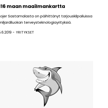
116 maan maailmankartta
Lojer Sastamalasta on päihittänyt tarjouskilpailuissa
miljardiluokan terveysteknologiayrityksiä.
5.6.2019
YRITYKSET