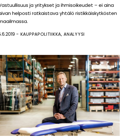
Vastuullisuus ja yritykset ja ihmisoikeudet – ei aina
aivan helposti ratkaistava yhtälö ristikkäiskytkösten
maailmassa.
5.6.2019
KAUPPAPOLITIIKKA
ANALYYSI