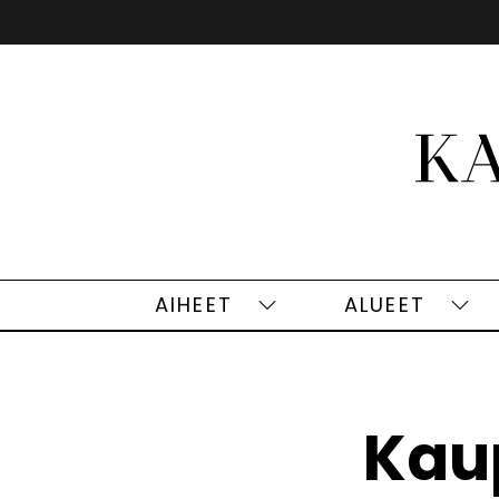
Siirry
sisältöön
AIHEET
ALUEET
Aiheet
Alu
alasivut
alas
Kaup