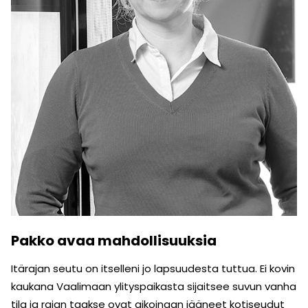
Pakko avaa mahdollisuuksia
Itärajan seutu on itselleni jo lapsuudesta tuttua. Ei kovin
kaukana Vaalimaan ylityspaikasta sijaitsee suvun vanha
tila ja rajan taakse ovat aikoinaan jääneet kotiseudut