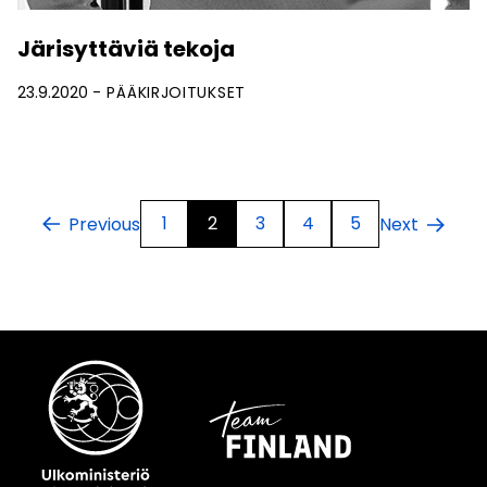
Järisyttäviä tekoja
23.9.2020
PÄÄKIRJOITUKSET
1
2
3
4
5
Previous
Next