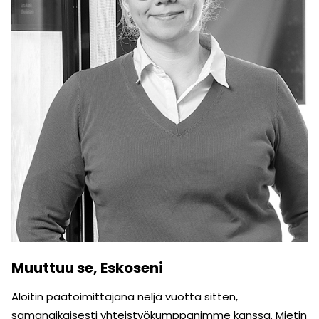
Muuttuu se, Eskoseni
Aloitin päätoimittajana neljä vuotta sitten,
samanaikaisesti yhteistyö­kumppanimme kanssa. Mietin