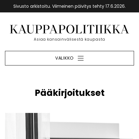
Sivusto arkistoitu. Viimeinen päivitys tehty 17.6.2026.
Siirry
sisältöön
Etusivu
Asiaa kansainvälisestä kaupasta
VALIKKO
Pääkirjoitukset