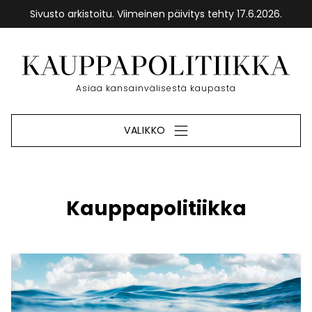
Sivusto arkistoitu. Viimeinen päivitys tehty 17.6.2026.
Siirry
sisältöön
Etusivu
Asiaa kansainvälisestä kaupasta
VALIKKO
Kauppapolitiikka