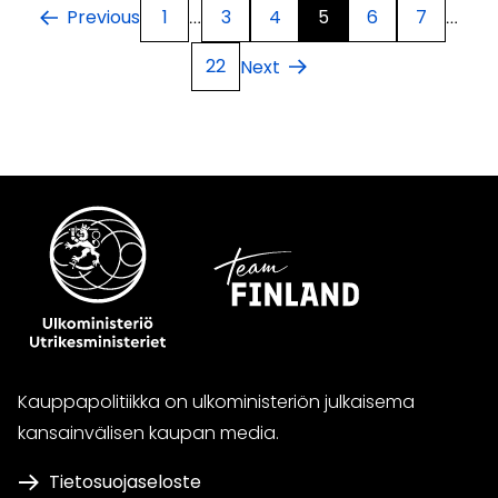
1
3
4
5
6
7
Previous
…
…
22
Next
Kauppapolitiikka on ulkoministeriön julkaisema
kansainvälisen kaupan media.
Tietosuojaseloste